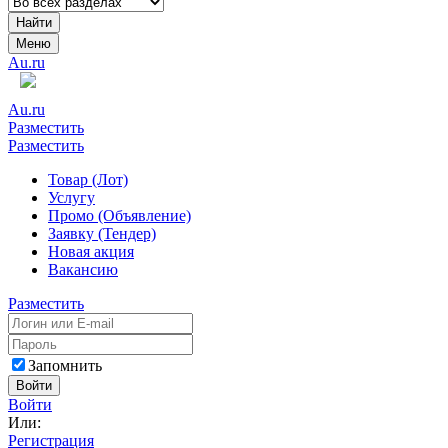
Найти
Меню
Au.ru
Au.ru
Разместить
Разместить
Товар (Лот)
Услугу
Промо (Объявление)
Заявку (Тендер)
Новая акция
Вакансию
Разместить
Запомнить
Войти
Войти
Или:
Регистрация