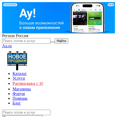
РЕКЛАМА
Регион
Россия
Найти
Au.ru
Каталог
Услуги
Распродажа с 1
₽
Магазины
Форум
Помощь
Блог