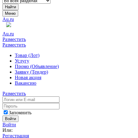
Найти
Меню
Au.ru
Au.ru
Разместить
Разместить
Товар (Лот)
Услугу
Промо (Объявление)
Заявку (Тендер)
Новая акция
Вакансию
Разместить
Запомнить
Войти
Войти
Или:
Регистрация