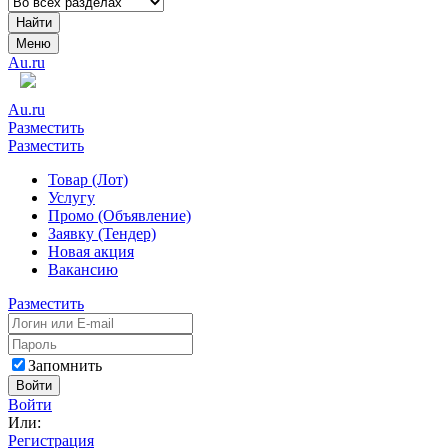
Найти
Меню
Au.ru
Au.ru
Разместить
Разместить
Товар (Лот)
Услугу
Промо (Объявление)
Заявку (Тендер)
Новая акция
Вакансию
Разместить
Запомнить
Войти
Войти
Или:
Регистрация