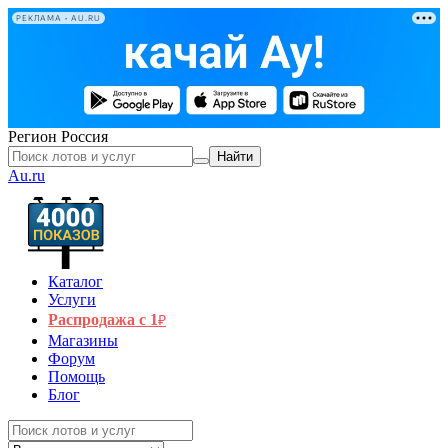
РЕКЛАМА • AU.RU
Регион
Россия
Найти
Au.ru
Каталог
Услуги
Распродажа с 1
₽
Магазины
Форум
Помощь
Блог