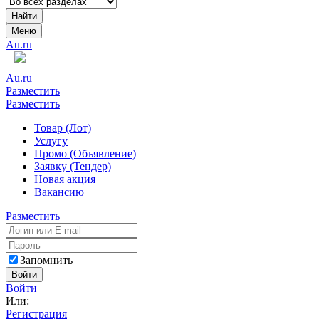
Найти
Меню
Au.ru
Au.ru
Разместить
Разместить
Товар (Лот)
Услугу
Промо (Объявление)
Заявку (Тендер)
Новая акция
Вакансию
Разместить
Запомнить
Войти
Войти
Или:
Регистрация