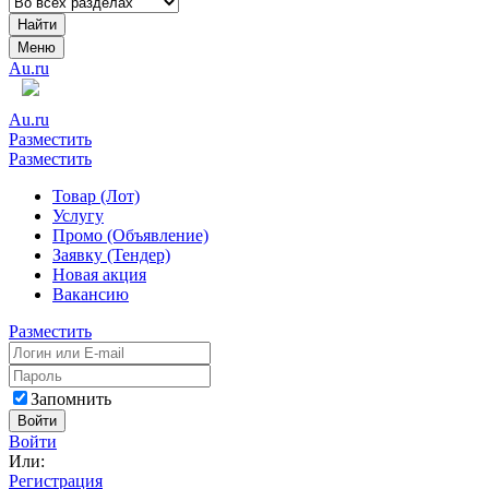
Найти
Меню
Au.ru
Au.ru
Разместить
Разместить
Товар (Лот)
Услугу
Промо (Объявление)
Заявку (Тендер)
Новая акция
Вакансию
Разместить
Запомнить
Войти
Войти
Или:
Регистрация