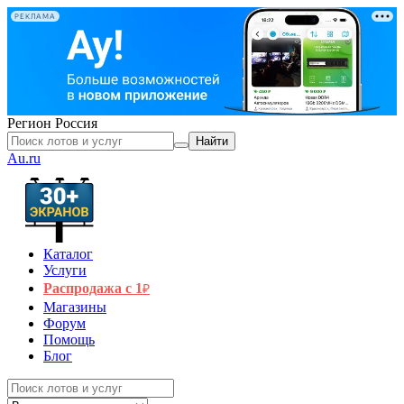
РЕКЛАМА
Регион
Россия
Найти
Au.ru
Каталог
Услуги
Распродажа с 1
₽
Магазины
Форум
Помощь
Блог