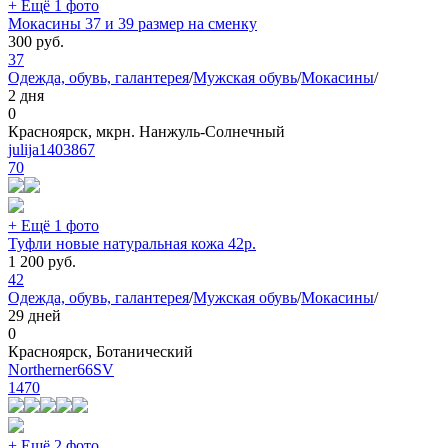
+ Ещё 1 фото
Мокасины 37 и 39 размер на сменку
300
руб.
37
Одежда, обувь, галантерея
/
Мужская обувь
/
Мокасины
/
2 дня
0
Красноярск, мкрн. Нанжуль-Солнечный
julija1403867
70
+ Ещё 1 фото
Туфли новые натуральная кожа 42р.
1 200
руб.
42
Одежда, обувь, галантерея
/
Мужская обувь
/
Мокасины
/
29 дней
0
Красноярск, Ботанический
Northerner66SV
1470
+ Ещё 2 фото