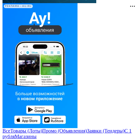
РЕКЛАМА • AU.RU
Все
Товары (Лоты)
Промо (Объявления)
Заявки (Тендеры)
С 1
рубля
Магазины