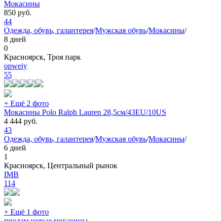
Мокасины
850
руб.
44
Одежда, обувь, галантерея
/
Мужская обувь
/
Мокасины
/
8 дней
0
Красноярск, Троя парк
opweiy
55
+ Ещё 2 фото
Мокасины Polo Ralph Lauren 28,5см/43EU/10US
4 444
руб.
43
Одежда, обувь, галантерея
/
Мужская обувь
/
Мокасины
/
6 дней
1
Красноярск, Центральный рынок
IMB
114
+ Ещё 1 фото
продам новые мокасины