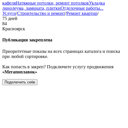
кафеля
Натяжные потолки, ремонт потолков
Укладка
линолеума, ламината, плитки
Отделочные работы
...
Услуги
/
Строительство и ремонт
/
Ремонт квартир
/
75 дней
84
Красноярск
Публикация закреплена
Приоритетные показы на всех страницах каталога и поиска
при любой сортировке.
Как попасть в закреп? Подключите услугу продвижения
«Мегапоплавок»
Подключить себе