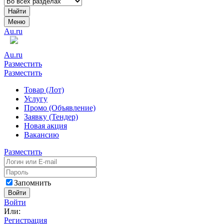
Найти
Меню
Au.ru
Au.ru
Разместить
Разместить
Товар (Лот)
Услугу
Промо (Объявление)
Заявку (Тендер)
Новая акция
Вакансию
Разместить
Запомнить
Войти
Войти
Или:
Регистрация