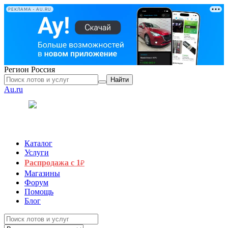
РЕКЛАМА • AU.RU
Регион
Россия
Найти
Au.ru
Каталог
Услуги
Распродажа с 1
₽
Магазины
Форум
Помощь
Блог