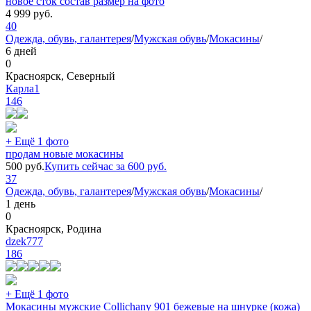
новое сток состав размер на фото
4 999
руб.
40
Одежда, обувь, галантерея
/
Мужская обувь
/
Мокасины
/
6 дней
0
Красноярск, Северный
Карла1
146
+ Ещё 1 фото
продам новые мокасины
500
руб.
Купить сейчас за
600
руб.
37
Одежда, обувь, галантерея
/
Мужская обувь
/
Мокасины
/
1 день
0
Красноярск, Родина
dzek777
186
+ Ещё 1 фото
Мокасины мужские Collichany 901 бежевые на шнурке (кожа)