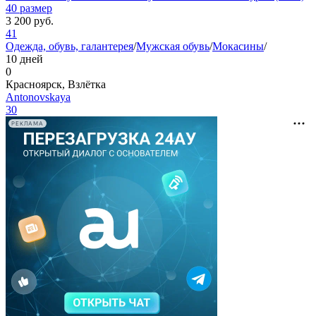
40 размер
3 200
руб.
41
Одежда, обувь, галантерея
/
Мужская обувь
/
Мокасины
/
10 дней
0
Красноярск, Взлётка
Antonovskaya
30
РЕКЛАМА