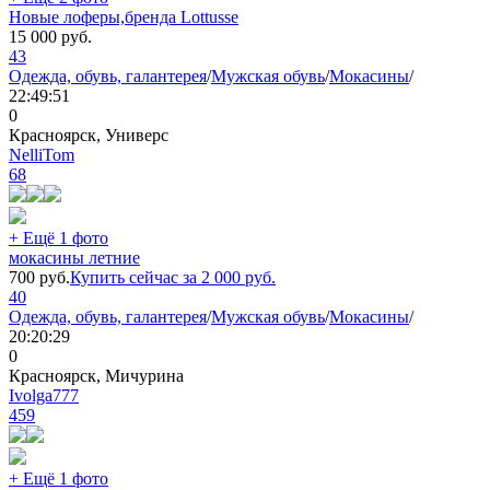
Новые лоферы,бренда Lottusse
15 000
руб.
43
Одежда, обувь, галантерея
/
Мужская обувь
/
Мокасины
/
22:49:51
0
Красноярск, Универс
NelliTom
68
+ Ещё 1 фото
мокасины летние
700
руб.
Купить сейчас за
2 000
руб.
40
Одежда, обувь, галантерея
/
Мужская обувь
/
Мокасины
/
20:20:29
0
Красноярск, Мичурина
Ivolga777
459
+ Ещё 1 фото