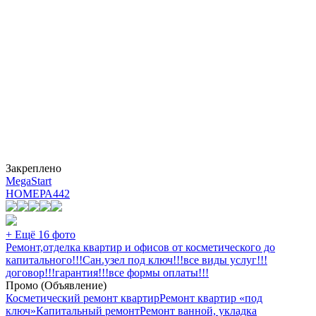
Закреплено
MegaStart
НОМЕРА
442
+ Ещё 16 фото
Ремонт,отделка квартир и офисов от косметического до
капитального!!!Сан.узел под ключ!!!все виды услуг!!!
договор!!!гарантия!!!все формы оплаты!!!
Промо (Объявление)
Косметический ремонт квартир
Ремонт квартир «под
ключ»
Капитальный ремонт
Ремонт ванной, укладка