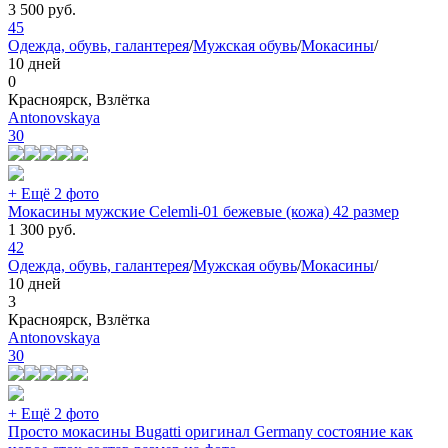
3 500
руб.
45
Одежда, обувь, галантерея
/
Мужская обувь
/
Мокасины
/
10 дней
0
Красноярск, Взлётка
Antonovskaya
30
+ Ещё 2 фото
Мокасины мужские Celemli-01 бежевые (кожа) 42 размер
1 300
руб.
42
Одежда, обувь, галантерея
/
Мужская обувь
/
Мокасины
/
10 дней
3
Красноярск, Взлётка
Antonovskaya
30
+ Ещё 2 фото
Просто мокасины Bugatti оригинал Germany состояние как