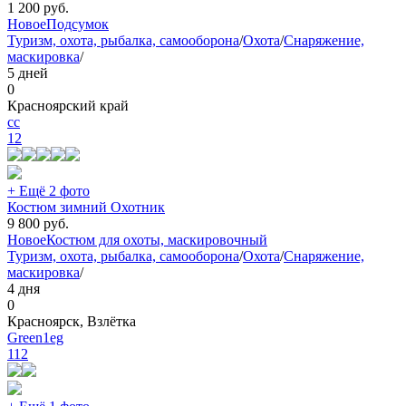
1 200
руб.
Новое
Подсумок
Туризм, охота, рыбалка, самооборона
/
Охота
/
Снаряжение,
маскировка
/
5 дней
0
Красноярский край
сс
12
+ Ещё 2 фото
Костюм зимний Охотник
9 800
руб.
Новое
Костюм для охоты, маскировочный
Туризм, охота, рыбалка, самооборона
/
Охота
/
Снаряжение,
маскировка
/
4 дня
0
Красноярск, Взлётка
Green1eg
112