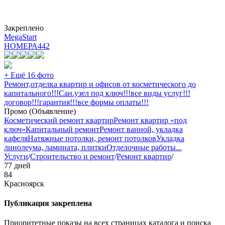
Закреплено
MegaStart
НОМЕРА
442
+ Ещё 16 фото
Ремонт,отделка квартир и офисов от косметического до
капитального!!!Сан.узел под ключ!!!все виды услуг!!!
договор!!!гарантия!!!все формы оплаты!!!
Промо (Объявление)
Косметический ремонт квартир
Ремонт квартир «под
ключ»
Капитальный ремонт
Ремонт ванной, укладка
кафеля
Натяжные потолки, ремонт потолков
Укладка
линолеума, ламината, плитки
Отделочные работы
...
Услуги
/
Строительство и ремонт
/
Ремонт квартир
/
77 дней
84
Красноярск
Публикация закреплена
Приоритетные показы на всех страницах каталога и поиска