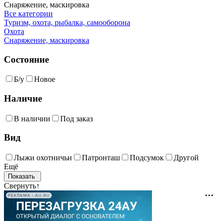
Снаряжение, маскировка
Все категории
Туризм, охота, рыбалка, самооборона
Охота
Снаряжение, маскировка
Состояние
Б/у
Новое
Наличие
В наличии
Под заказ
Вид
Лыжи охотничьи
Патронташ
Подсумок
Другой
Ещё
Свернуть
↑
РЕКЛАМА • AU.RU