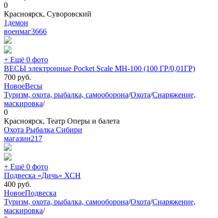
0
Красноярск, Суворовский
1демон
военмаг
3666
+ Ещё 0 фото
ВЕСЫ электронные Pocket Scale MH-100 (100 ГР/0,01ГР)
700
руб.
Новое
Весы
Туризм, охота, рыбалка, самооборона
/
Охота
/
Снаряжение,
маскировка
/
0
Красноярск, Театр Оперы и балета
Охота Рыбалка Сибири
магазин
217
+ Ещё 0 фото
Подвеска «Дичь» ХСН
400
руб.
Новое
Подвеска
Туризм, охота, рыбалка, самооборона
/
Охота
/
Снаряжение,
маскировка
/