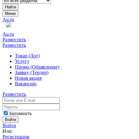
Найти
Меню
Au.ru
Au.ru
Разместить
Разместить
Товар (Лот)
Услугу
Промо (Объявление)
Заявку (Тендер)
Новая акция
Вакансию
Разместить
Запомнить
Войти
Войти
Или:
Регистрация