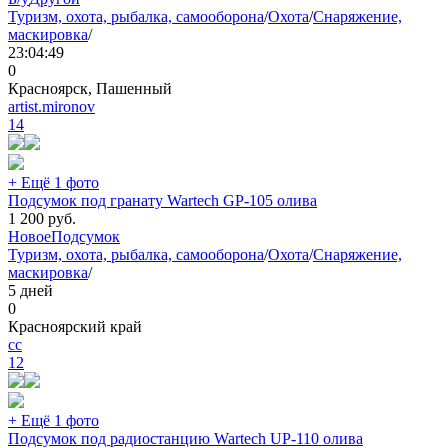
Туризм, охота, рыбалка, самооборона
/
Охота
/
Снаряжение,
маскировка
/
23:04:49
0
Красноярск, Пашенный
artist.mironov
14
+ Ещё 1 фото
Подсумок под гранату Wartech GP-105 олива
1 200
руб.
Новое
Подсумок
Туризм, охота, рыбалка, самооборона
/
Охота
/
Снаряжение,
маскировка
/
5 дней
0
Красноярский край
сс
12
+ Ещё 1 фото
Подсумок под радиостанцию Wartech UP-110 олива