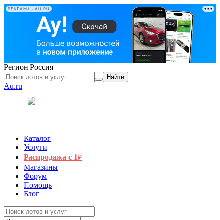
РЕКЛАМА • AU.RU
Регион
Россия
Найти
Au.ru
Каталог
Услуги
Распродажа с 1
₽
Магазины
Форум
Помощь
Блог