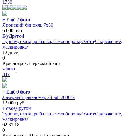
1730
+ Ещё 2 фото
Японский бинокль 7х50
6 000
руб.
Б/у
Другой
Туризм, охота, рыбалка, самооборона
/
Охота
/
Снаряжение,
маскировка
/
12 дней
0
Красноярск, Первомайский
sduma
342
+ Ещё 0 фото
Лазерный дальномер artbull 2000 м
12 000
руб.
Новое
Другой
Туризм, охота, рыбалка, самооборона
/
Охота
/
Снаряжение,
маскировка
/
02:37:18
0
Красноярск, Мкрн. Покровский