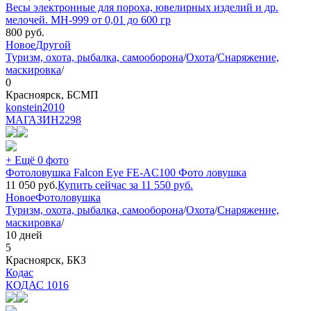
Весы электронные для пороха, ювелирных изделий и др.
мелочей. MH-999 от 0,01 до 600 гр
800
руб.
Новое
Другой
Туризм, охота, рыбалка, самооборона
/
Охота
/
Снаряжение,
маскировка
/
0
Красноярск, БСМП
konstein2010
МАГАЗИН
2298
+ Ещё 0 фото
Фотоловушка Falcon Eye FE-AC100 Фото ловушка
11 050
руб.
Купить сейчас за
11 550
руб.
Новое
Фотоловушка
Туризм, охота, рыбалка, самооборона
/
Охота
/
Снаряжение,
маскировка
/
10 дней
5
Красноярск, БКЗ
Кодас
КОДАС
1016