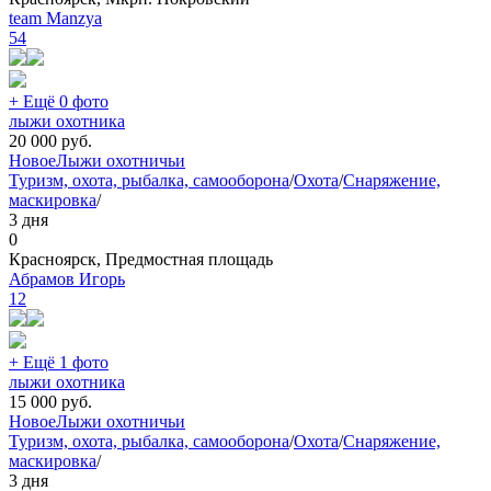
team Manzya
54
+ Ещё 0 фото
лыжи охотника
20 000
руб.
Новое
Лыжи охотничьи
Туризм, охота, рыбалка, самооборона
/
Охота
/
Снаряжение,
маскировка
/
3 дня
0
Красноярск, Предмостная площадь
Абрамов Игорь
12
+ Ещё 1 фото
лыжи охотника
15 000
руб.
Новое
Лыжи охотничьи
Туризм, охота, рыбалка, самооборона
/
Охота
/
Снаряжение,
маскировка
/
3 дня