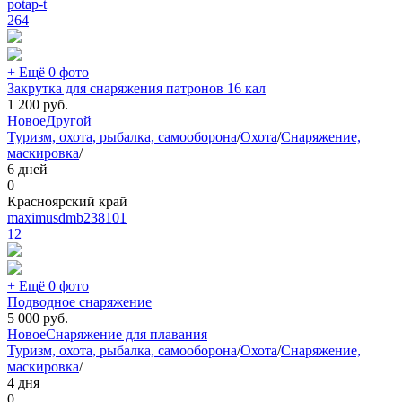
potap-t
264
+ Ещё 0 фото
Закрутка для снаряжения патронов 16 кал
1 200
руб.
Новое
Другой
Туризм, охота, рыбалка, самооборона
/
Охота
/
Снаряжение,
маскировка
/
6 дней
0
Красноярский край
maximusdmb238101
12
+ Ещё 0 фото
Подводное снаряжение
5 000
руб.
Новое
Снаряжение для плавания
Туризм, охота, рыбалка, самооборона
/
Охота
/
Снаряжение,
маскировка
/
4 дня
0