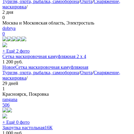
Туризм, охота, рыбалка, самооборона
/
Охота
/
Снаряжение,
маскировка
/
2 дня
0
Москва и Московская область, Электросталь
dobrya
0
+ Ещё 2 фото
Сетка маскировочная камуфляжная 2 х 4
1 200
руб.
Новое
Сетка маскировочная камуфляжная
Туризм, охота, рыбалка, самооборона
/
Охота
/
Снаряжение,
маскировка
/
29 дней
1
Красноярск, Покровка
rangana
506
+ Ещё 0 фото
Закрутка настольная16К
1 000
руб.