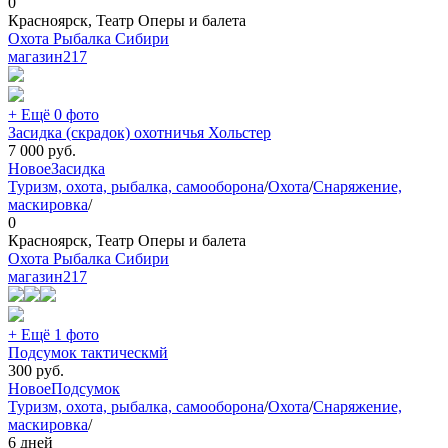
0
Красноярск, Театр Оперы и балета
Охота Рыбалка Сибири
магазин
217
+ Ещё 0 фото
Засидка (скрадок) охотничья Хольстер
7 000
руб.
Новое
Засидка
Туризм, охота, рыбалка, самооборона
/
Охота
/
Снаряжение,
маскировка
/
0
Красноярск, Театр Оперы и балета
Охота Рыбалка Сибири
магазин
217
+ Ещё 1 фото
Подсумок тактическмй
300
руб.
Новое
Подсумок
Туризм, охота, рыбалка, самооборона
/
Охота
/
Снаряжение,
маскировка
/
6 дней