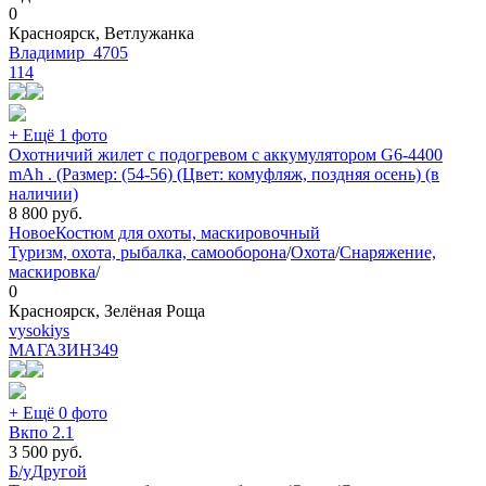
0
Красноярск, Ветлужанка
Владимир_4705
114
+ Ещё 1 фото
Охотничий жилет с подогревом c аккумулятором G6-4400
mAh . (Размер: (54-56) (Цвет: комуфляж, поздняя осень) (в
наличии)
8 800
руб.
Новое
Костюм для охоты, маскировочный
Туризм, охота, рыбалка, самооборона
/
Охота
/
Снаряжение,
маскировка
/
0
Красноярск, Зелёная Роща
vysokiys
МАГАЗИН
349
+ Ещё 0 фото
Вкпо 2.1
3 500
руб.
Б/у
Другой