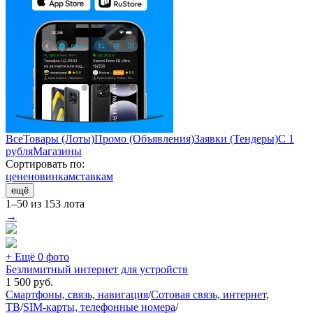
Все
Товары (Лоты)
Промо (Объявления)
Заявки (Тендеры)
С 1
рубля
Магазины
Сортировать по:
цене
новинкам
ставкам
ещё
1–50 из 153 лота
→
+ Ещё 0 фото
Безлимитный интернет для устройств
1 500
руб.
Смартфоны, связь, навигация
/
Сотовая связь, интернет,
ТВ
/
SIM-карты, телефонные номера
/