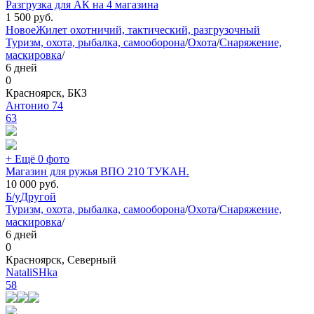
Разгрузка для АК на 4 магазина
1 500
руб.
Новое
Жилет охотничий, тактический, разгрузочный
Туризм, охота, рыбалка, самооборона
/
Охота
/
Снаряжение,
маскировка
/
6 дней
0
Красноярск, БКЗ
Антонио 74
63
+ Ещё 0 фото
Магазин для ружья ВПО 210 ТУКАН.
10 000
руб.
Б/у
Другой
Туризм, охота, рыбалка, самооборона
/
Охота
/
Снаряжение,
маскировка
/
6 дней
0
Красноярск, Северный
NataliSHka
58