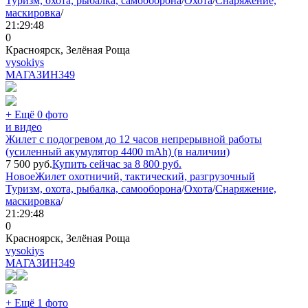
Туризм, охота, рыбалка, самооборона
/
Охота
/
Снаряжение,
маскировка
/
21:29:48
0
Красноярск, Зелёная Роща
vysokiys
МАГАЗИН
349
+ Ещё 0 фото
и видео
Жилет с подогревом до 12 часов непрерывной работы
(усиленный акумулятор 4400 mAh) (в наличии)
7 500
руб.
Купить сейчас за
8 800
руб.
Новое
Жилет охотничий, тактический, разгрузочный
Туризм, охота, рыбалка, самооборона
/
Охота
/
Снаряжение,
маскировка
/
21:29:48
0
Красноярск, Зелёная Роща
vysokiys
МАГАЗИН
349
+ Ещё 1 фото