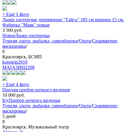
+ Ещё 1 фото
Лыжи охотничьи деревянные "Тайга" 185 см ширина 15 см.
Фабрика "Маяк" новые
3 500
руб.
Новое
Лыжи охотничьи
Туризм, охота, рыбалка, самооборона
/
Охота
/
Снаряжение,
маскировка
/
0
Красноярск, БСМП
konstein2010
МАГАЗИН
2298
+ Ещё 4 фото
Продам прибор ночного видения
10 000
руб.
Б/у
Прибор ночного видения
Туризм, охота, рыбалка, самооборона
/
Охота
/
Снаряжение,
маскировка
/
5 дней
8
Красноярск, Музыкальный театр