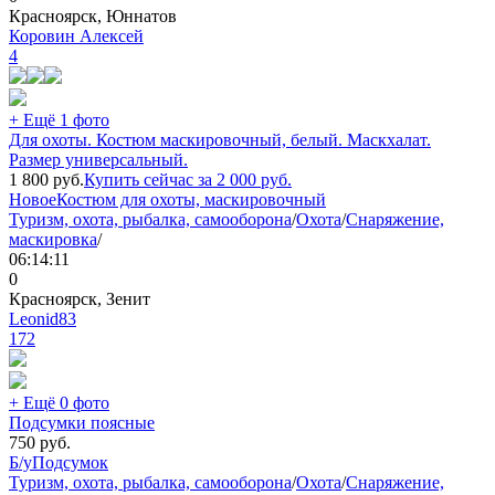
Красноярск, Юннатов
Коровин Алексей
4
+ Ещё 1 фото
Для охоты. Костюм маскировочный, белый. Маскхалат.
Размер универсальный.
1 800
руб.
Купить сейчас за
2 000
руб.
Новое
Костюм для охоты, маскировочный
Туризм, охота, рыбалка, самооборона
/
Охота
/
Снаряжение,
маскировка
/
06:14:11
0
Красноярск, Зенит
Leonid83
172
+ Ещё 0 фото
Подсумки поясные
750
руб.
Б/у
Подсумок
Туризм, охота, рыбалка, самооборона
/
Охота
/
Снаряжение,