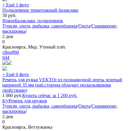
+ Ещё 1 фото
Подшлемник трикотажный балаклава
50
руб.
Новое
Балаклава, подшлемник
Туризм, охота, рыбалка, самооборона
/
Охота
/
Снаряжение,
маскировка
/
2 дня
0
Красноярск, Мкр. Утиный плёс
cthsq960
644
+ Ещё 0 фото
Ремень для ружья VEKTOr из полиамидной ленты зеленый
шириной 35 мм (раб.сторона обладает нескользящими
свойствами)
1 000
руб.
Купить сейчас за
1 200
руб.
Б/у
Ремень для оружия
Туризм, охота, рыбалка, самооборона
/
Охота
/
Снаряжение,
маскировка
/
2 дня
0
Красноярск, Ветлужанка