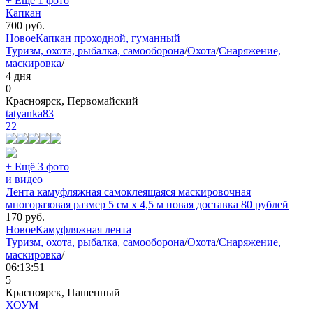
+ Ещё 1 фото
Капкан
700
руб.
Новое
Капкан проходной, гуманный
Туризм, охота, рыбалка, самооборона
/
Охота
/
Снаряжение,
маскировка
/
4 дня
0
Красноярск, Первомайский
tatyanka83
22
+ Ещё 3 фото
и видео
Лента камуфляжная самоклеящаяся маскировочная
многоразовая размер 5 см х 4,5 м новая доставка 80 рублей
170
руб.
Новое
Камуфляжная лента
Туризм, охота, рыбалка, самооборона
/
Охота
/
Снаряжение,
маскировка
/
06:13:51
5
Красноярск, Пашенный
ХОУМ