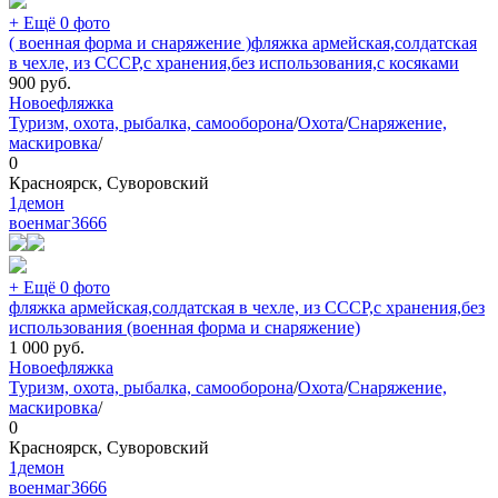
+ Ещё 0 фото
( военная форма и снаряжение )фляжка армейская,солдатская
в чехле, из СССР,с хранения,без использования,с косяками
900
руб.
Новое
фляжка
Туризм, охота, рыбалка, самооборона
/
Охота
/
Снаряжение,
маскировка
/
0
Красноярск, Суворовский
1демон
военмаг
3666
+ Ещё 0 фото
фляжка армейская,солдатская в чехле, из СССР,с хранения,без
использования (военная форма и снаряжение)
1 000
руб.
Новое
фляжка
Туризм, охота, рыбалка, самооборона
/
Охота
/
Снаряжение,
маскировка
/
0
Красноярск, Суворовский
1демон
военмаг
3666