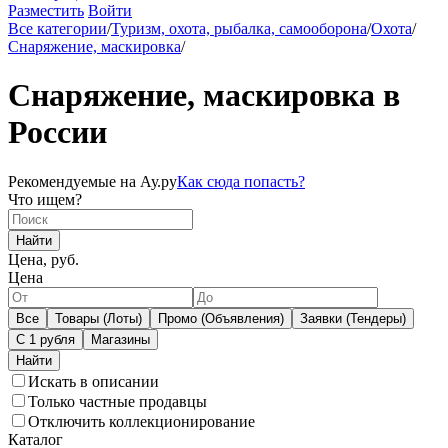
Разместить
Войти
Все категории
/
Туризм, охота, рыбалка, самооборона
/
Охота
/
Снаряжение, маскировка
/
Снаряжение, маскировка в
России
Рекомендуемые на Ау.ру
Как сюда попасть?
Что ищем?
Найти
Цена, руб.
Цена
Все
Товары (Лоты)
Промо (Объявления)
Заявки (Тендеры)
С 1 рубля
Магазины
Искать в описании
Только частные продавцы
Отключить коллекционирование
Каталог