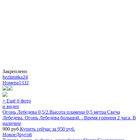
Закреплено
bezlimitka24
Номера
1332
+ Ещё 0 фото
и видео
Огонь Лебедева 0,5/2.Высота пламени 0,5 метра Свеча
Лебедева. Огонь Лебедева большой. . Время горения 2 часа. В
наличии
900
руб.
Купить сейчас за
950
руб.
Новое
Другой