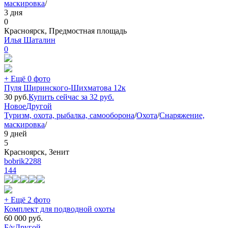
маскировка
/
3 дня
0
Красноярск, Предмостная площадь
Илья Шаталин
0
+ Ещё 0 фото
Пуля Ширинского-Шихматова 12к
30
руб.
Купить сейчас за
32
руб.
Новое
Другой
Туризм, охота, рыбалка, самооборона
/
Охота
/
Снаряжение,
маскировка
/
9 дней
5
Красноярск, Зенит
bobrik2288
144
+ Ещё 2 фото
Комплект для подводной охоты
60 000
руб.
Б/у
Другой