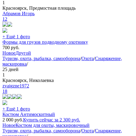
1
Красноярск, Предмостная площадь
Абрамов Игорь
12
+ Ещё 1 фото
Формы для грузов подводному охотнику
700
руб.
Новое
Другой
Туризм, охота, рыбалка, самооборона
/
Охота
/
Снаряжение,
маскировка
/
25 дней
1
Красноярск, Николаевка
zvaigzne1972
18
+ Ещё 1 фото
Костюм Антимоскитный
2 000
руб.
Купить сейчас за
2 300
руб.
Новое
Костюм для охоты, маскировочный
Туризм, охота, рыбалка, самооборона
/
Охота
/
Снаряжение,