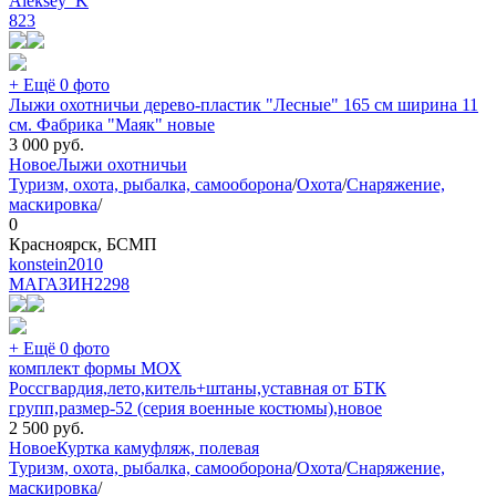
Aleksey_K
823
+ Ещё 0 фото
Лыжи охотничьи дерево-пластик "Лесные" 165 см ширина 11
см. Фабрика "Маяк" новые
3 000
руб.
Новое
Лыжи охотничьи
Туризм, охота, рыбалка, самооборона
/
Охота
/
Снаряжение,
маскировка
/
0
Красноярск, БСМП
konstein2010
МАГАЗИН
2298
+ Ещё 0 фото
комплект формы МОХ
Россгвардия,лето,китель+штаны,уставная от БТК
групп,размер-52 (серия военные костюмы),новое
2 500
руб.
Новое
Куртка камуфляж, полевая
Туризм, охота, рыбалка, самооборона
/
Охота
/
Снаряжение,
маскировка
/