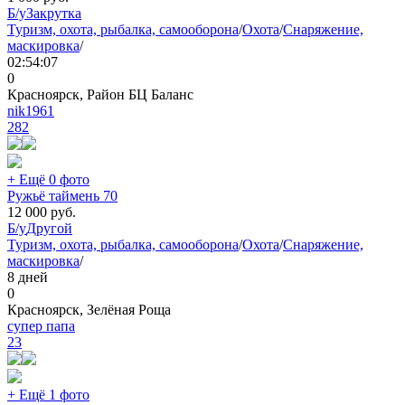
Б/у
Закрутка
Туризм, охота, рыбалка, самооборона
/
Охота
/
Снаряжение,
маскировка
/
02:54:07
0
Красноярск, Район БЦ Баланс
nik1961
282
+ Ещё 0 фото
Ружьё таймень 70
12 000
руб.
Б/у
Другой
Туризм, охота, рыбалка, самооборона
/
Охота
/
Снаряжение,
маскировка
/
8 дней
0
Красноярск, Зелёная Роща
супер папа
23
+ Ещё 1 фото