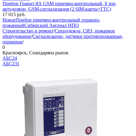
Прибор Гранит-8А GSM приемно-контрольный, 8 зон,
автодозвон, GSM-сигнализация (2 SIM-карты+ГТС)
17 015
руб.
Новое
Прибор приемно-контрольный охранно-
пожарный
Сибирский Арсенал НПО
Строительство и ремонт
/
Спецодежда, СИЗ, пожарное
оборудование
/
Сигнализации, датчики противопожарные,
охранные
/
0
Красноярск, Спандаряна рынок
АБС24
АБС
231