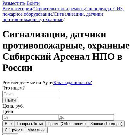
Разместить
Войти
Все категории
/
Строительство и ремонт
/
Спецодежда, СИЗ,
пожарное оборудование
/
Сигнализации, датчики
противопожарные, охранные
/
Сигнализации, датчики
противопожарные, охранные
Сибирский Арсенал НПО в
России
Рекомендуемые на Ау.ру
Как сюда попасть?
Что ищем?
Найти
Цена, руб.
Цена
Все
Товары (Лоты)
Промо (Объявления)
Заявки (Тендеры)
С 1 рубля
Магазины