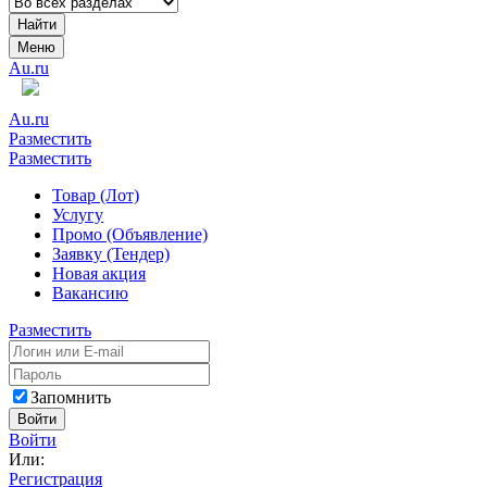
Найти
Меню
Au.ru
Au.ru
Разместить
Разместить
Товар (Лот)
Услугу
Промо (Объявление)
Заявку (Тендер)
Новая акция
Вакансию
Разместить
Запомнить
Войти
Войти
Или:
Регистрация