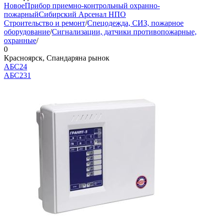
Новое
Прибор приемно-контрольный охранно-
пожарный
Сибирский Арсенал НПО
Строительство и ремонт
/
Спецодежда, СИЗ, пожарное
оборудование
/
Сигнализации, датчики противопожарные,
охранные
/
0
Красноярск, Спандаряна рынок
АБС24
АБС
231