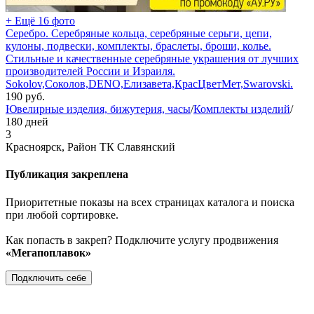
+ Ещё 16 фото
Серебро. Серебряные кольца, серебряные серьги, цепи,
кулоны, подвески, комплекты, браслеты, броши, колье.
Стильные и качественные серебряные украшения от лучших
производителей России и Израиля.
Sokolov,Соколов,DENO,Елизавета,КрасЦветМет,Swarovski.
190
руб.
Ювелирные изделия, бижутерия, часы
/
Комплекты изделий
/
180 дней
3
Красноярск, Район ТК Славянский
Публикация закреплена
Приоритетные показы на всех страницах каталога и поиска
при любой сортировке.
Как попасть в закреп? Подключите услугу продвижения
«Мегапоплавок»
Подключить себе