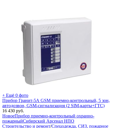
+ Ещё 0 фото
Прибор Гранит-5А GSM приемно-контрольный, 5 зон,
автодозвон, GSM-сигнализация (2 SIM-карты+ГТС)
16 430
руб.
Новое
Прибор приемно-контрольный охранно-
пожарный
Сибирский Арсенал НПО
Строительство и ремонт
/
Спецодежда, СИЗ, пожарное