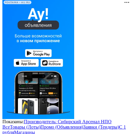
РЕКЛАМА • AU.RU
Показаны:
Производитель: Сибирский Арсенал НПО
Все
Товары (Лоты)
Промо (Объявления)
Заявки (Тендеры)
С 1
рубля
Магазины