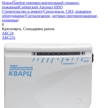
Новое
Прибор приемно-контрольный охранно-
пожарный
Сибирский Арсенал НПО
Строительство и ремонт
/
Спецодежда, СИЗ, пожарное
оборудование
/
Сигнализации, датчики противопожарные,
охранные
/
0
Красноярск, Спандаряна рынок
АБС24
АБС
231