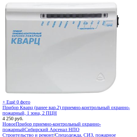
+ Ещё 0 фото
Прибор Кварц (ранее вар.2) приемно-контрольный охранно-
пожарный, 1 зона, 2 ПЦН
4 250
руб.
Новое
Прибор приемно-контрольный охранно-
пожарный
Сибирский Арсенал НПО
Строительство и ремонт
/
Спецодежда, СИЗ, пожарное