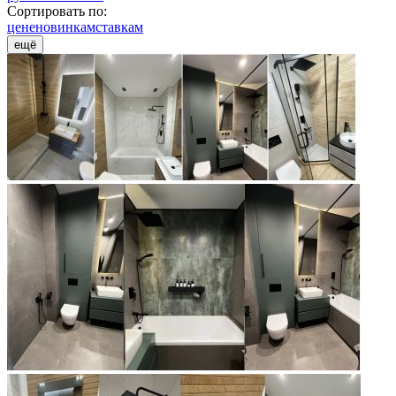
Сортировать по:
цене
новинкам
ставкам
ещё