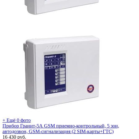
+ Ещё 0 фото
Прибор Гранит-5А GSM приемно-контрольный, 5 зон,
автодозвон, GSM-сигнализация (2 SIM-карты+ГТС)
16 430
руб.