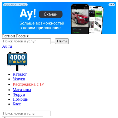
РЕКЛАМА • AU.RU
Регион
Россия
Найти
Au.ru
Каталог
Услуги
Распродажа с 1
₽
Магазины
Форум
Помощь
Блог