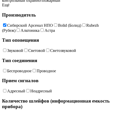
контрольный охранно-пожарный
Ещё
Производитель
Сибирский Арсенал НПО
Bolid (Болид)
Rubezh
(Рубеж)
Альтоника
Астра
Тип оповещения
Звуковой
Световой
Светозвуковой
Тип соединения
Беспроводное
Проводное
Прием сигналов
Адресный
Неадресный
Количество шлейфов (информационная емкость
прибора)