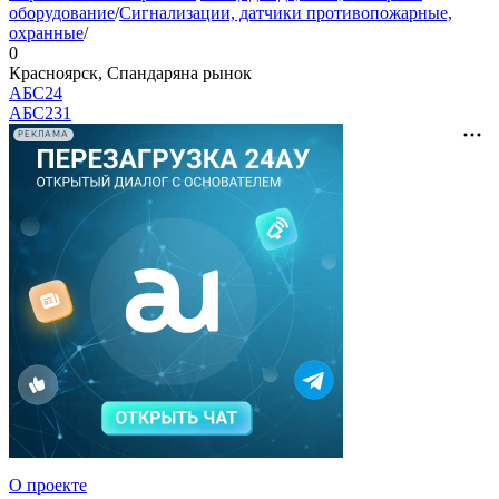
оборудование
/
Сигнализации, датчики противопожарные,
охранные
/
0
Красноярск, Спандаряна рынок
АБС24
АБС
231
РЕКЛАМА
О проекте