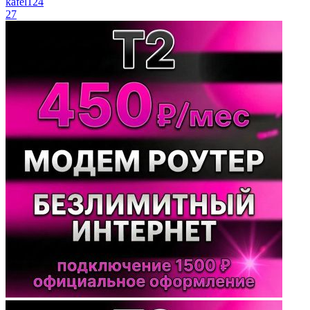
kafel124
27