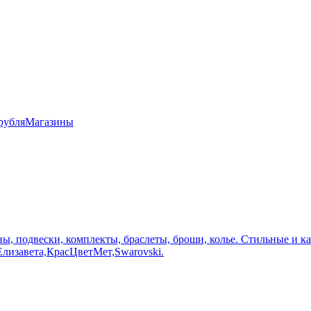
рубля
Магазины
оны, подвески, комплекты, браслеты, броши, колье. Стильные и 
лизавета,КрасЦветМет,Swarovski.