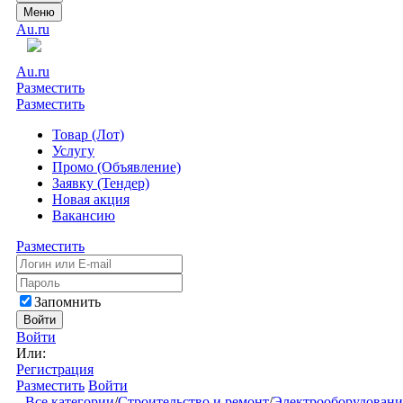
Меню
Au.ru
Au.ru
Разместить
Разместить
Товар (Лот)
Услугу
Промо (Объявление)
Заявку (Тендер)
Новая акция
Вакансию
Разместить
Запомнить
Войти
Войти
Или:
Регистрация
Разместить
Войти
Все категории
/
Строительство и ремонт
/
Электрооборудовани