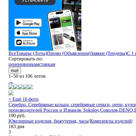
Все
Товары (Лоты)
Промо (Объявления)
Заявки (Тендеры)
С 1 
Сортировать по:
цене
новинкам
ставкам
ещё
1–50 из 106 лотов
→
+ Ещё 16 фото
Серебро. Серебряные кольца, серебряные серьги, цепи, кул
производителей России и Израиля. Sokolov,Соколов,DENO,Е
190
руб.
Ювелирные изделия, бижутерия, часы
/
Комплекты изделий
/
183 дня
3