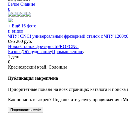
Белое Сияние
0
+ Ещё 16 фото
и видео
ЧПУ! CNC! универсальный фрезерный станок с ЧПУ 1200х
695 200
руб.
Новое
Станок фрезерный
PROFCNC
Бизнес
/
Оборудование
/
Промышленное
/
1 день
0
Красноярский край, Солонцы
Публикация закреплена
Приоритетные показы на всех страницах каталога и поиска 
Как попасть в закреп? Подключите услугу продвижения
«Ме
Подключить себе