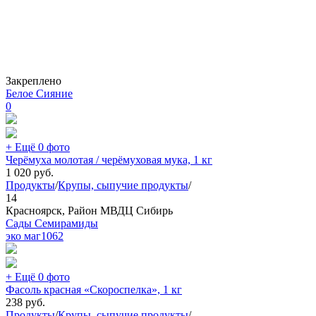
Закреплено
Белое Сияние
0
+ Ещё 0 фото
Черёмуха молотая / черёмуховая мука, 1 кг
1 020
руб.
Продукты
/
Крупы, сыпучие продукты
/
14
Красноярск, Район МВДЦ Сибирь
Сады Семирамиды
эко маг
1062
+ Ещё 0 фото
Фасоль красная «Скороспелка», 1 кг
238
руб.
Продукты
/
Крупы, сыпучие продукты
/