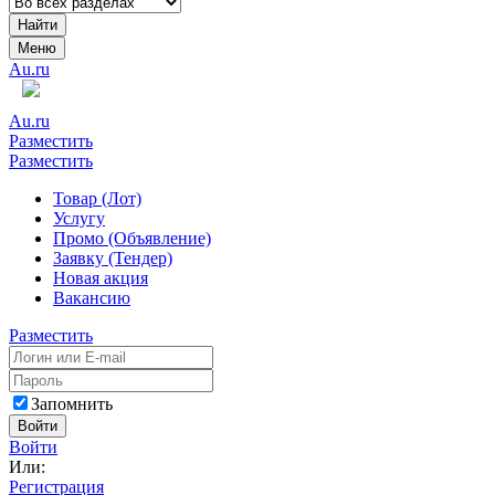
Найти
Меню
Au.ru
Au.ru
Разместить
Разместить
Товар (Лот)
Услугу
Промо (Объявление)
Заявку (Тендер)
Новая акция
Вакансию
Разместить
Запомнить
Войти
Войти
Или:
Регистрация