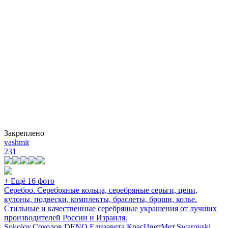
Закреплено
vashmit
231
+ Ещё 16 фото
Серебро. Серебряные кольца, серебряные серьги, цепи,
кулоны, подвески, комплекты, браслеты, броши, колье.
Стильные и качественные серебряные украшения от лучших
производителей России и Израиля.
Sokolov,Соколов,DENO,Елизавета,КрасЦветМет,Swarovski.