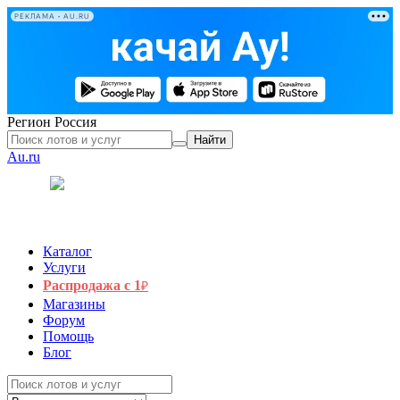
РЕКЛАМА • AU.RU
Регион
Россия
Найти
Au.ru
Каталог
Услуги
Распродажа с 1
₽
Магазины
Форум
Помощь
Блог