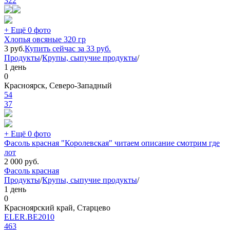
322
+ Ещё 0 фото
Хлопья овсяные 320 гр
3
руб.
Купить сейчас за
33
руб.
Продукты
/
Крупы, сыпучие продукты
/
1 день
0
Красноярск, Северо-Западный
54
37
+ Ещё 0 фото
Фасоль красная "Королевская" читаем описание смотрим где
лот
2 000
руб.
Фасоль красная
Продукты
/
Крупы, сыпучие продукты
/
1 день
0
Красноярский край, Старцево
ELER.BE2010
463