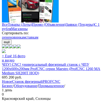
Все
Товары (Лоты)
Промо (Объявления)
Заявки (Тендеры)
С 1
рубля
Магазины
Сортировать по:
цене
новинкам
ставкам
ещё
+ Ещё 16 фото
и видео
ЧПУ! CNC! универсальный фрезерный станок с ЧПУ
1200х600х200мм ProfCNC серии Maestro (ProfCNC 1260 MA
Medium SH200T HQD)
695 200
руб.
Новое
Станок фрезерный
PROFCNC
Бизнес
/
Оборудование
/
Промышленное
/
1 день
0
Красноярский край, Солонцы