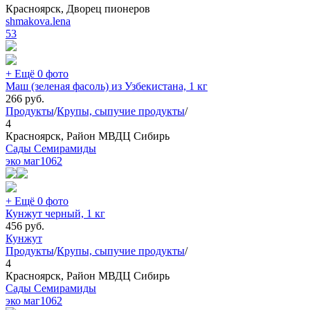
Красноярск, Дворец пионеров
shmakova.lena
53
+ Ещё 0 фото
Маш (зеленая фасоль) из Узбекистана, 1 кг
266
руб.
Продукты
/
Крупы, сыпучие продукты
/
4
Красноярск, Район МВДЦ Сибирь
Сады Семирамиды
эко маг
1062
+ Ещё 0 фото
Кунжут черный, 1 кг
456
руб.
Кунжут
Продукты
/
Крупы, сыпучие продукты
/
4
Красноярск, Район МВДЦ Сибирь
Сады Семирамиды
эко маг
1062