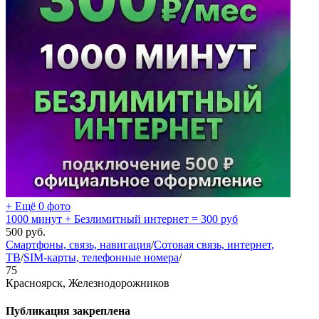
+ Ещё 0 фото
1000 минут + Безлимитный интернет = 300 руб
500
руб.
Смартфоны, связь, навигация
/
Сотовая связь, интернет,
ТВ
/
SIM-карты, телефонные номера
/
75
Красноярск, Железнодорожников
Публикация закреплена