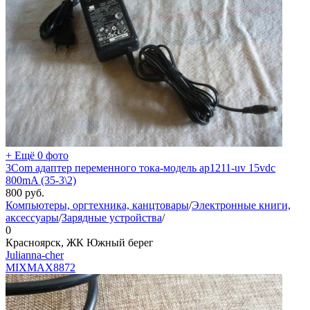
+ Ещё 0 фото
3Com адаптер переменного тока-модель ap1211-uv 15vdc
800mA (35-3\2)
800
руб.
Компьютеры, оргтехника, канцтовары
/
Электронные книги,
аксессуары
/
Зарядные устройства
/
0
Красноярск, ЖК Южный берег
Julianna-cher
MIXMAX
8872