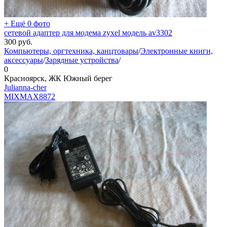
+ Ещё 0 фото
сетевой адаптер для модема zyxel модель av3302
300
руб.
Компьютеры, оргтехника, канцтовары
/
Электронные книги,
аксессуары
/
Зарядные устройства
/
0
Красноярск, ЖК Южный берег
Julianna-cher
MIXMAX
8872