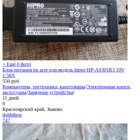
+ Ещё 0 фото
Блок питания iru acer идр.модель hippo HP-A0301R3 19V
1.58A
550
руб.
Компьютеры, оргтехника, канцтовары
/
Электронные книги,
аксессуары
/
Зарядные устройства
/
11 дней
0
Красноярский край, Зыково
dobbibest
747