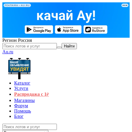
РЕКЛАМА • AU.RU
Регион
Россия
Найти
Au.ru
Каталог
Услуги
Распродажа с 1
₽
Магазины
Форум
Помощь
Блог