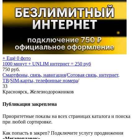
+ Ещё 0 фото
1000 минут + UNLIM интернет = 250 руб
750
руб.
Смартфоны, связь, навигация
/
Сотовая связь, интернет,
ТВ
/
SIM-карты, телефонные номера
/
33
Красноярск, Железнодорожников
Публикация закреплена
Приоритетные показы на всех страницах каталога и поиска
при любой сортировке.
Как попасть в закреп? Подключите услугу продвижения
«Мегапоплавок»