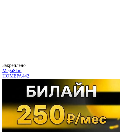
Закреплено
MegaStart
НОМЕРА
442