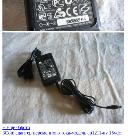
+ Ещё 0 фото
3Com адаптер переменного тока-модель ap1211-uv 15vdc