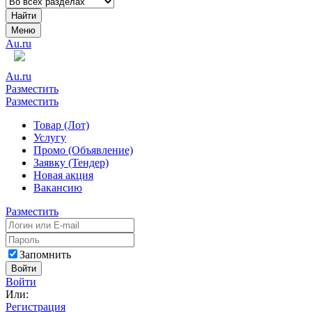
Найти
Меню
Au.ru
Au.ru
Разместить
Разместить
Товар (Лот)
Услугу
Промо (Объявление)
Заявку (Тендер)
Новая акция
Вакансию
Разместить
Запомнить
Войти
Войти
Или:
Регистрация