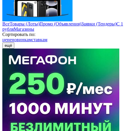
Все
Товары (Лоты)
Промо (Объявления)
Заявки (Тендеры)
С 1
рубля
Магазины
Сортировать по:
цене
новинкам
ставкам
ещё