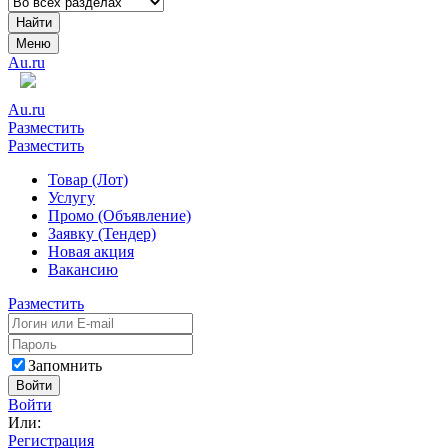
Найти
Меню
Au.ru
Au.ru
Разместить
Разместить
Товар (Лот)
Услугу
Промо (Объявление)
Заявку (Тендер)
Новая акция
Вакансию
Разместить
Запомнить
Войти
Войти
Или:
Регистрация