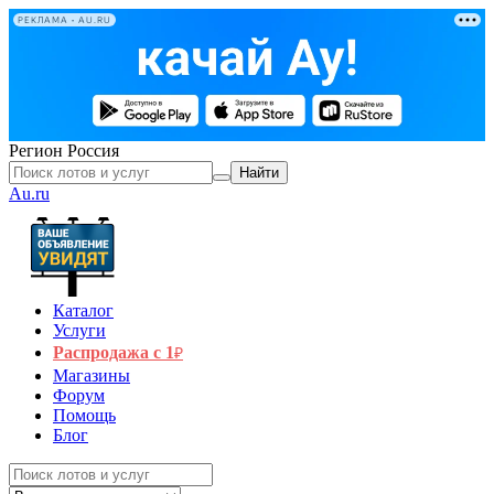
РЕКЛАМА • AU.RU
Регион
Россия
Найти
Au.ru
Каталог
Услуги
Распродажа с 1
₽
Магазины
Форум
Помощь
Блог