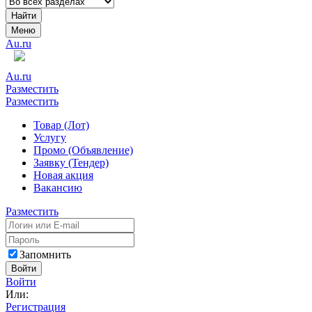
Найти
Меню
Au.ru
Au.ru
Разместить
Разместить
Товар (Лот)
Услугу
Промо (Объявление)
Заявку (Тендер)
Новая акция
Вакансию
Разместить
Запомнить
Войти
Войти
Или:
Регистрация