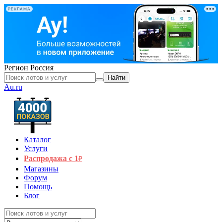
РЕКЛАМА
Регион
Россия
Найти
Au.ru
Каталог
Услуги
Распродажа с 1
₽
Магазины
Форум
Помощь
Блог