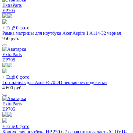
ExtraParts
EP
705
+ Ещё 0 фото
Рамка матрицы для ноутбука Acer Aspire 1 A114-32 черная
950
руб.
ExtraParts
EP
705
+ Ещё 0 фото
Топ-панель для Asus F570DD черная без подсветки
4 600
руб.
ExtraParts
EP
705
+ Ещё 0 фото
Корпус для ноутбука HP 250 G7 серая нижняя часть (С DVD-