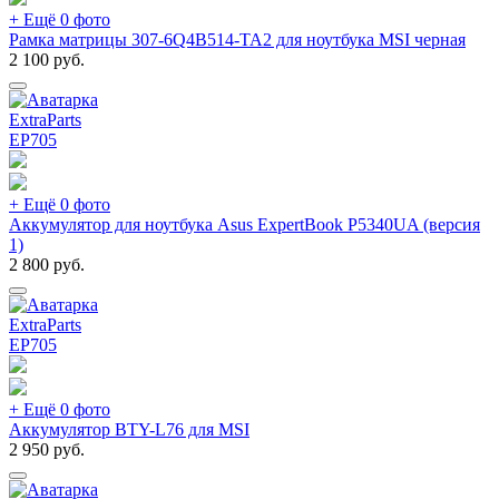
+ Ещё 0 фото
Рамка матрицы 307-6Q4B514-TA2 для ноутбука MSI черная
2 100
руб.
ExtraParts
EP
705
+ Ещё 0 фото
Аккумулятор для ноутбука Asus ExpertBook P5340UA (версия
1)
2 800
руб.
ExtraParts
EP
705
+ Ещё 0 фото
Аккумулятор BTY-L76 для MSI
2 950
руб.