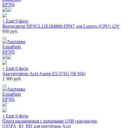
EP
705
+ Ещё 0 фото
Вентилятор DFSCL12E164860-FPN7 для Lenovo (CPU) 12V
950
руб.
ExtraParts
EP
705
+ Ещё 0 фото
Аккумулятор Acer Aspire E5-571G (56 Wh)
2 300
руб.
ExtraParts
EP
705
+ Ещё 0 фото
Плата расширения с разъемами USB+кардридер
GS5FA_IO_BD для ноутбуков Acer