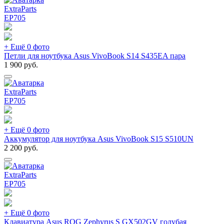
ExtraParts
EP
705
+ Ещё 0 фото
Петли для ноутбука Asus VivoBook S14 S435EA пара
1 900
руб.
ExtraParts
EP
705
+ Ещё 0 фото
Аккумулятор для ноутбука Asus VivoBook S15 S510UN
2 200
руб.
ExtraParts
EP
705
+ Ещё 0 фото
Клавиатура Asus ROG Zephyrus S GX502GV голубая