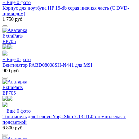
+ Ещё 0 фото
Корпус для ноутбука HP 15-db серая нижняя часть (С DVD-
приводом)
1 750
руб.
ExtraParts
EP
705
+ Ещё 0 фото
Вентилятор PABD08008SH-N441 для MSI
900
руб.
ExtraParts
EP
705
+ Ещё 0 фото
Топ-панель для Lenovo Yoga Slim 7-13ITL05 темно-серая с
подсветкой
6 800
руб.