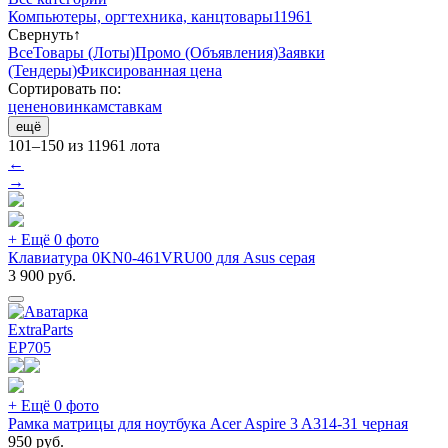
Компьютеры, оргтехника, канцтовары
11961
Свернуть
↑
Все
Товары (Лоты)
Промо (Объявления)
Заявки
(Тендеры)
Фиксированная цена
Сортировать по:
цене
новинкам
ставкам
ещё
101–150 из 11961 лота
←
→
+ Ещё 0 фото
Клавиатура 0KN0-461VRU00 для Asus серая
3 900
руб.
ExtraParts
EP
705
+ Ещё 0 фото
Рамка матрицы для ноутбука Acer Aspire 3 A314-31 черная
950
руб.