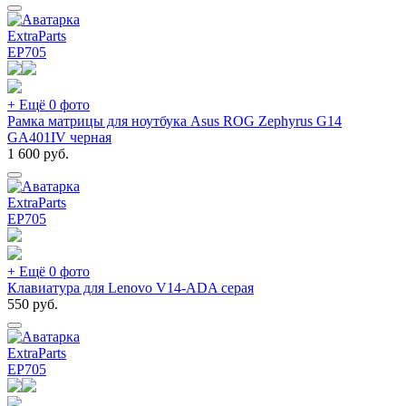
ExtraParts
EP
705
+ Ещё 0 фото
Рамка матрицы для ноутбука Asus ROG Zephyrus G14
GA401IV черная
1 600
руб.
ExtraParts
EP
705
+ Ещё 0 фото
Клавиатура для Lenovo V14-ADA серая
550
руб.
ExtraParts
EP
705