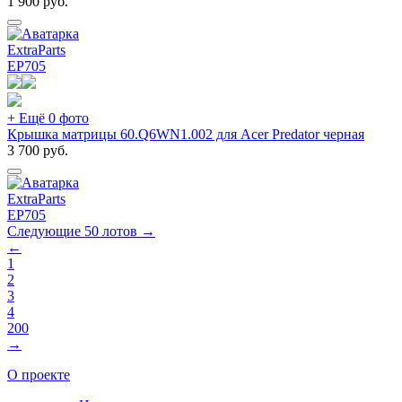
1 900
руб.
ExtraParts
EP
705
+ Ещё 0 фото
Крышка матрицы 60.Q6WN1.002 для Acer Predator черная
3 700
руб.
ExtraParts
EP
705
Следующие 50 лотов →
←
1
2
3
4
200
→
О проекте