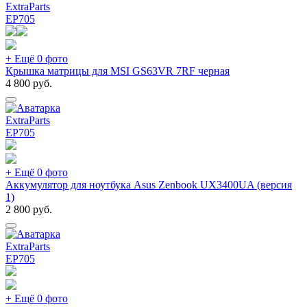
ExtraParts
EP
705
+ Ещё 0 фото
Крышка матрицы для MSI GS63VR 7RF черная
4 800
руб.
ExtraParts
EP
705
+ Ещё 0 фото
Аккумулятор для ноутбука Asus Zenbook UX3400UA (версия
1)
2 800
руб.
ExtraParts
EP
705
+ Ещё 0 фото