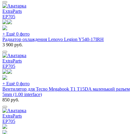
ExtraParts
EP
705
+ Ещё 0 фото
Радиатор охлаждения Lenovo Legion Y540-17IRH
3 900
руб.
ExtraParts
EP
705
+ Ещё 0 фото
Вентилятор для Tecno Megabook T1 T15DA маленький разъем
5mm (1.00 interface)
850
руб.
ExtraParts
EP
705