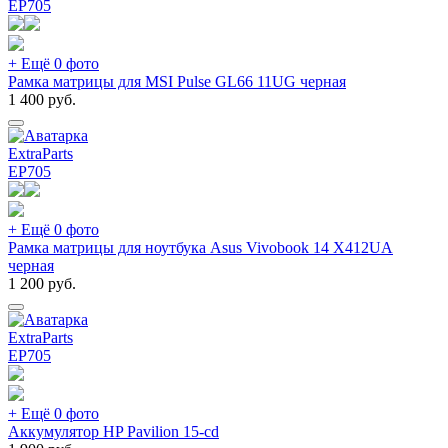
EP
705
+ Ещё 0 фото
Рамка матрицы для MSI Pulse GL66 11UG черная
1 400
руб.
ExtraParts
EP
705
+ Ещё 0 фото
Рамка матрицы для ноутбука Asus Vivobook 14 X412UA
черная
1 200
руб.
ExtraParts
EP
705
+ Ещё 0 фото
Аккумулятор HP Pavilion 15-cd