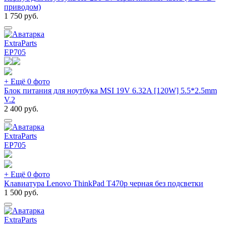
приводом)
1 750
руб.
ExtraParts
EP
705
+ Ещё 0 фото
Блок питания для ноутбука MSI 19V 6.32A [120W] 5.5*2.5mm
V.2
2 400
руб.
ExtraParts
EP
705
+ Ещё 0 фото
Клавиатура Lenovo ThinkPad T470p черная без подсветки
1 500
руб.
ExtraParts