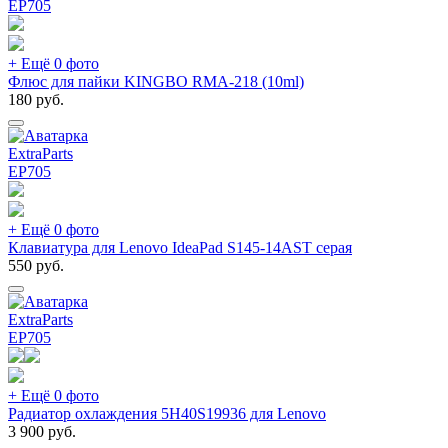
EP
705
+ Ещё 0 фото
Флюс для пайки KINGBO RMA-218 (10ml)
180
руб.
ExtraParts
EP
705
+ Ещё 0 фото
Клавиатура для Lenovo IdeaPad S145-14AST серая
550
руб.
ExtraParts
EP
705
+ Ещё 0 фото
Радиатор охлаждения 5H40S19936 для Lenovo
3 900
руб.