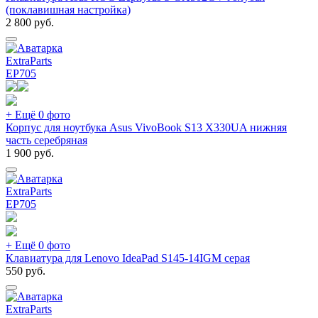
(поклавишная настройка)
2 800
руб.
ExtraParts
EP
705
+ Ещё 0 фото
Корпус для ноутбука Asus VivoBook S13 X330UA нижняя
часть серебряная
1 900
руб.
ExtraParts
EP
705
+ Ещё 0 фото
Клавиатура для Lenovo IdeaPad S145-14IGM серая
550
руб.
ExtraParts