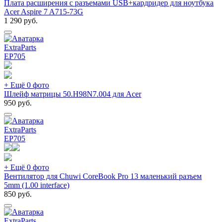
Плата расширения с разъемами USB+кардридер для ноутбука
Acer Aspire 7 A715-73G
1 290
руб.
ExtraParts
EP
705
+ Ещё 0 фото
Шлейф матрицы 50.H98N7.004 для Acer
950
руб.
ExtraParts
EP
705
+ Ещё 0 фото
Вентилятор для Chuwi CoreBook Pro 13 маленький разъем
5mm (1.00 interface)
850
руб.
ExtraParts