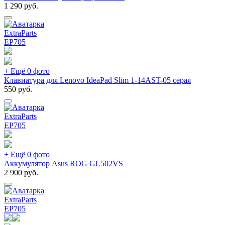
1 290
руб.
ExtraParts
EP
705
+ Ещё 0 фото
Клавиатура для Lenovo IdeaPad Slim 1-14AST-05 серая
550
руб.
ExtraParts
EP
705
+ Ещё 0 фото
Аккумулятор Asus ROG GL502VS
2 900
руб.
ExtraParts
EP
705