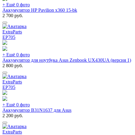
+ Ещё 0 фото
Аккумулятор HP Pavilion x360 15-bk
2 700
руб.
ExtraParts
EP
705
+ Ещё 0 фото
Аккумулятор для ноутбука Asus Zenbook UX430UA (версия 1)
2 800
руб.
ExtraParts
EP
705
+ Ещё 0 фото
Аккумулятор B31N1637 для Asus
2 200
руб.
ExtraParts