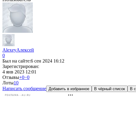
AlexeyАлексей
0
Был на сайте:
6 сен 2024 16:12
Зарегистрирован:
4 янв 2023 12:01
Отзывы
+0
−0
Лоты
1
0
Написать сообщение
Добавить в избранное
В чёрный список
В с
РЕКЛАМА • AU.RU