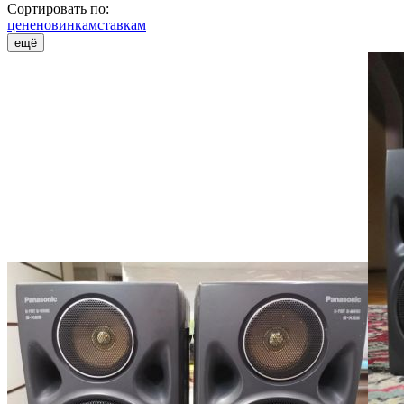
Сортировать по:
цене
новинкам
ставкам
ещё