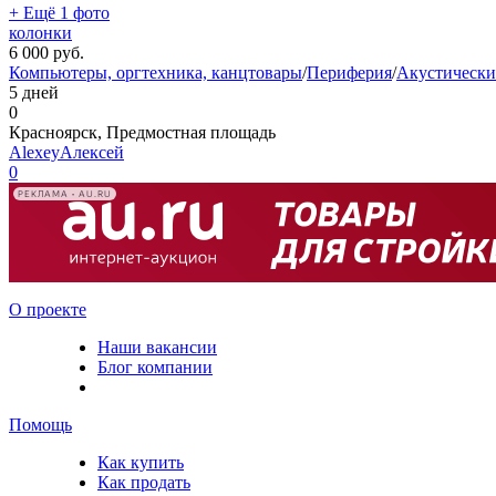
+ Ещё 1 фото
колонки
6 000
руб.
Компьютеры, оргтехника, канцтовары
/
Периферия
/
Акустически
5 дней
0
Красноярск, Предмостная площадь
AlexeyАлексей
0
РЕКЛАМА • AU.RU
О проекте
Наши вакансии
Блог компании
Помощь
Как купить
Как продать