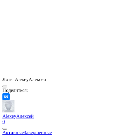
Лоты AlexeyАлексей
Поделиться:
AlexeyАлексей
0
Активные
Завершенные