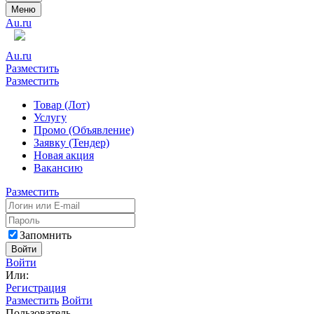
Меню
Au.ru
Au.ru
Разместить
Разместить
Товар (Лот)
Услугу
Промо (Объявление)
Заявку (Тендер)
Новая акция
Вакансию
Разместить
Запомнить
Войти
Войти
Или:
Регистрация
Разместить
Войти
Пользователь