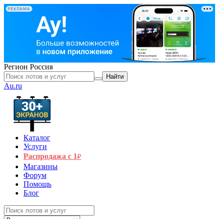
РЕКЛАМА
Регион
Россия
Найти
Au.ru
Каталог
Услуги
Распродажа с 1
₽
Магазины
Форум
Помощь
Блог