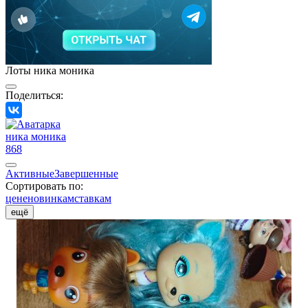
Лоты ника моника
Поделиться:
ника моника
868
Активные
Завершенные
Сортировать по:
цене
новинкам
ставкам
ещё