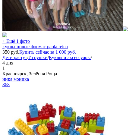
+ Ещё 1 фото
куклы новые формат paola reina
350
руб.
Купить сейчас за
1 000
руб.
Дети растут
/
Игрушки
/
Куклы и аксессуары
/
4 дня
1
Красноярск, Зелёная Роща
ника моника
868