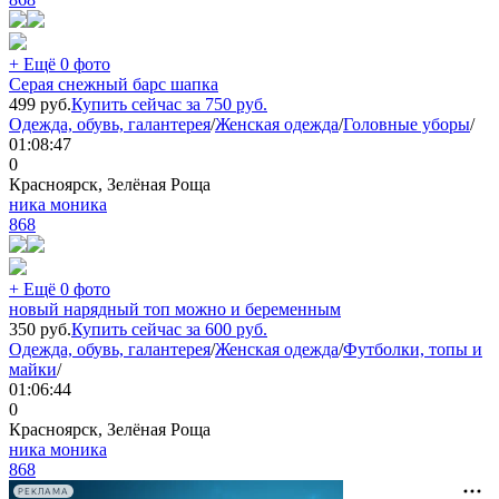
+ Ещё 0 фото
Серая снежный барс шапка
499
руб.
Купить сейчас за
750
руб.
Одежда, обувь, галантерея
/
Женская одежда
/
Головные уборы
/
01:08:47
0
Красноярск, Зелёная Роща
ника моника
868
+ Ещё 0 фото
новый нарядный топ можно и беременным
350
руб.
Купить сейчас за
600
руб.
Одежда, обувь, галантерея
/
Женская одежда
/
Футболки, топы и
майки
/
01:06:44
0
Красноярск, Зелёная Роща
ника моника
868
РЕКЛАМА