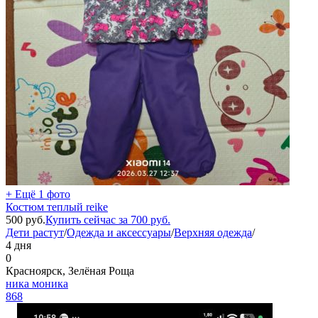
+ Ещё 1 фото
Костюм теплый reike
500
руб.
Купить сейчас за
700
руб.
Дети растут
/
Одежда и аксессуары
/
Верхняя одежда
/
4 дня
0
Красноярск, Зелёная Роща
ника моника
868