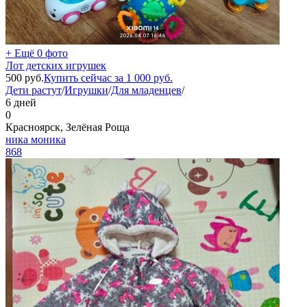
+ Ещё 0 фото
Лот детских игрушек
500
руб.
Купить сейчас за
1 000
руб.
Дети растут
/
Игрушки
/
Для младенцев
/
6 дней
0
Красноярск, Зелёная Роща
ника моника
868