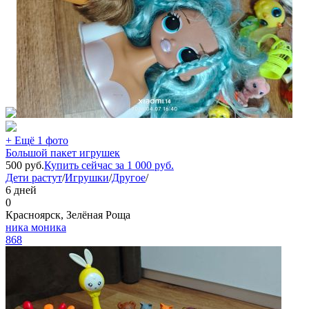
+ Ещё 1 фото
Большой пакет игрушек
500
руб.
Купить сейчас за
1 000
руб.
Дети растут
/
Игрушки
/
Другое
/
6 дней
0
Красноярск, Зелёная Роща
ника моника
868