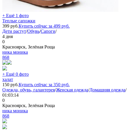
+ Ещё 1 фото
Теплые сапожки
399
руб.
Купить сейчас за
499
руб.
Дети растут
/
Обувь
/
Сапоги
/
4 дня
0
Красноярск, Зелёная Роща
ника моника
868
+ Ещё 0 фото
халат
150
руб.
Купить сейчас за
350
руб.
Одежда, обувь, галантерея
/
Женская одежда
/
Домашняя одежда
/
01:03:14
0
Красноярск, Зелёная Роща
ника моника
868