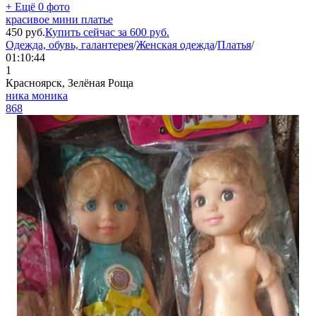
+ Ещё 0 фото
красивое мини платье
450
руб.
Купить сейчас за
600
руб.
Одежда, обувь, галантерея
/
Женская одежда
/
Платья
/
01:10:44
1
Красноярск, Зелёная Роща
ника моника
868