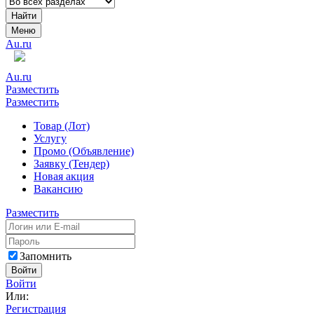
Найти
Меню
Au.ru
Au.ru
Разместить
Разместить
Товар (Лот)
Услугу
Промо (Объявление)
Заявку (Тендер)
Новая акция
Вакансию
Разместить
Запомнить
Войти
Войти
Или:
Регистрация