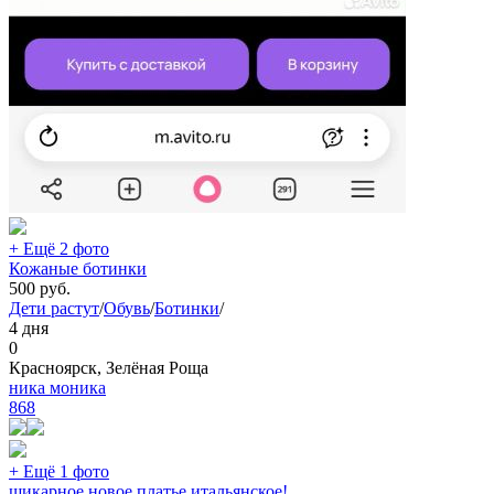
+ Ещё 2 фото
Кожаные ботинки
500
руб.
Дети растут
/
Обувь
/
Ботинки
/
4 дня
0
Красноярск, Зелёная Роща
ника моника
868
+ Ещё 1 фото
шикарное новое платье итальянское!