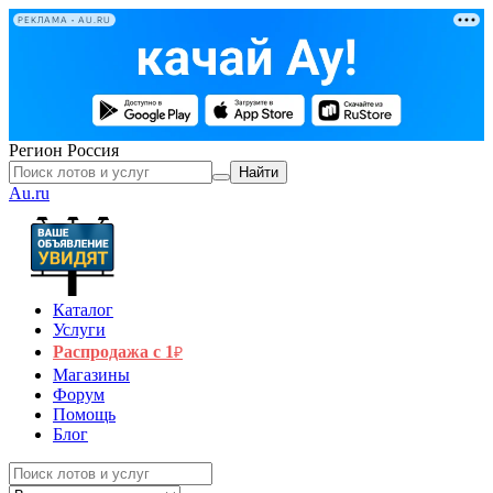
РЕКЛАМА • AU.RU
Регион
Россия
Найти
Au.ru
Каталог
Услуги
Распродажа с 1
₽
Магазины
Форум
Помощь
Блог