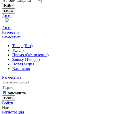
Найти
Меню
Au.ru
Au.ru
Разместить
Разместить
Товар (Лот)
Услугу
Промо (Объявление)
Заявку (Тендер)
Новая акция
Вакансию
Разместить
Запомнить
Войти
Войти
Или:
Регистрация