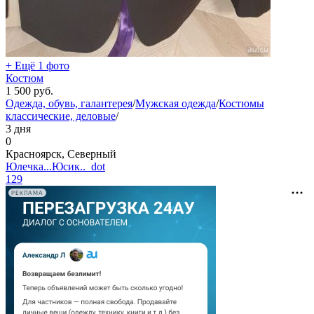
+ Ещё 1 фото
Костюм
1 500
руб.
Одежда, обувь, галантерея
/
Мужская одежда
/
Костюмы
классические, деловые
/
3 дня
0
Красноярск, Северный
Юлечка...Юсик.._dot
129
РЕКЛАМА