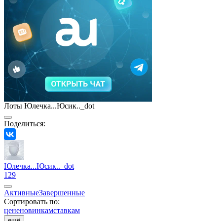
Лоты Юлечка...Юсик.._dot
Поделиться:
Юлечка...Юсик.._dot
129
Активные
Завершенные
Сортировать по:
цене
новинкам
ставкам
ещё