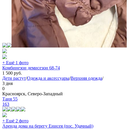
+ Ещё 1 фото
Комбинезон демисезон 68-74
1 500
руб.
Дети растут
/
Одежда и аксессуары
/
Верхняя одежда
/
3 дня
0
Красноярск, Северо-Западный
Таня 55
163
+ Ещё 2 фото
Аренда дома на берегу Енисея (пос. Удачный)