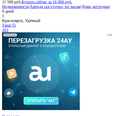
11 500
руб.
Купить сейчас за
16 000
руб.
Недвижимость
/
Аренда посуточно, по часам
/
Дома, коттеджи
/
9 дней
1
Красноярск, Удачный
Таня 55
163
РЕКЛАМА