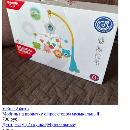
+ Ещё 2 фото
Мобиль на кроватку с проектором музыкальный
700
руб.
Дети растут
/
Игрушки
/
Музыкальные
/
3 дня