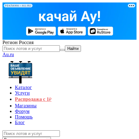
РЕКЛАМА • AU.RU
Регион
Россия
Найти
Au.ru
Каталог
Услуги
Распродажа с 1
₽
Магазины
Форум
Помощь
Блог