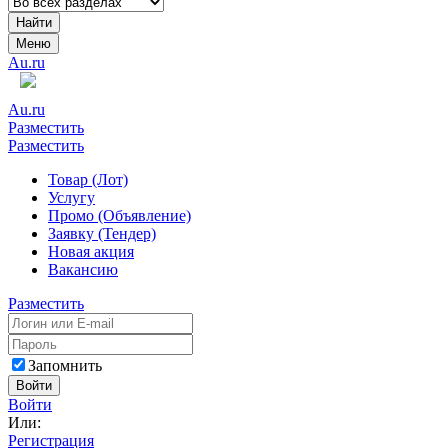
Найти
Меню
Au.ru
Au.ru
Разместить
Разместить
Товар (Лот)
Услугу
Промо (Объявление)
Заявку (Тендер)
Новая акция
Вакансию
Разместить
Запомнить
Войти
Войти
Или:
Регистрация