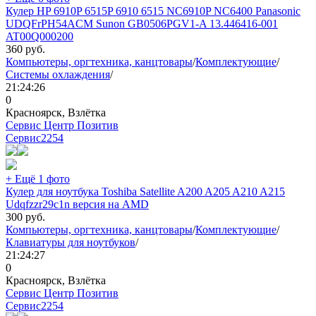
Кулер HP 6910P 6515P 6910 6515 NC6910P NC6400 Panasonic
UDQFrPH54ACM Sunon GB0506PGV1-A 13.446416-001
AT00Q000200
360
руб.
Компьютеры, оргтехника, канцтовары
/
Комплектующие
/
Системы охлаждения
/
21:24:26
0
Красноярск, Взлётка
Сервис Центр Позитив
Сервис
2254
+ Ещё 1 фото
Кулер для ноутбука Toshiba Satellite A200 A205 A210 A215
Udqfzzr29c1n версия на AMD
300
руб.
Компьютеры, оргтехника, канцтовары
/
Комплектующие
/
Клавиатуры для ноутбуков
/
21:24:27
0
Красноярск, Взлётка
Сервис Центр Позитив
Сервис
2254