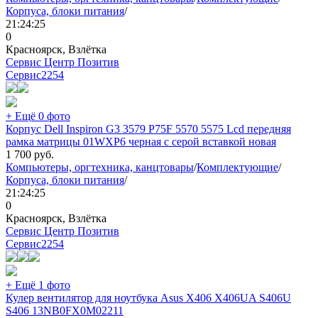
Корпуса, блоки питания
/
21:24:25
0
Красноярск, Взлётка
Сервис Центр Позитив
Сервис
2254
+ Ещё 0 фото
Корпус Dell Inspiron G3 3579 P75F 5570 5575 Lcd передняя
рамка матрицы 01WXP6 черная с серой вставкой новая
1 700
руб.
Компьютеры, оргтехника, канцтовары
/
Комплектующие
/
Корпуса, блоки питания
/
21:24:25
0
Красноярск, Взлётка
Сервис Центр Позитив
Сервис
2254
+ Ещё 1 фото
Кулер вентилятор для ноутбука Asus X406 X406UA S406U
S406 13NB0FX0M02211