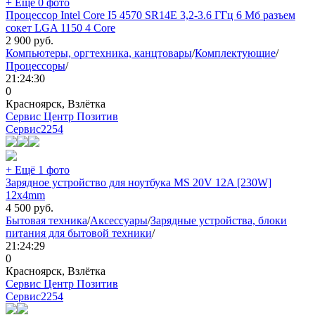
+ Ещё 0 фото
Процессор Intel Core I5 4570 SR14E 3,2-3.6 ГГц 6 Мб разъем
сокет LGA 1150 4 Core
2 900
руб.
Компьютеры, оргтехника, канцтовары
/
Комплектующие
/
Процессоры
/
21:24:30
0
Красноярск, Взлётка
Сервис Центр Позитив
Сервис
2254
+ Ещё 1 фото
Зарядное устройство для ноутбука MS 20V 12A [230W]
12x4mm
4 500
руб.
Бытовая техника
/
Аксессуары
/
Зарядные устройства, блоки
питания для бытовой техники
/
21:24:29
0
Красноярск, Взлётка
Сервис Центр Позитив
Сервис
2254