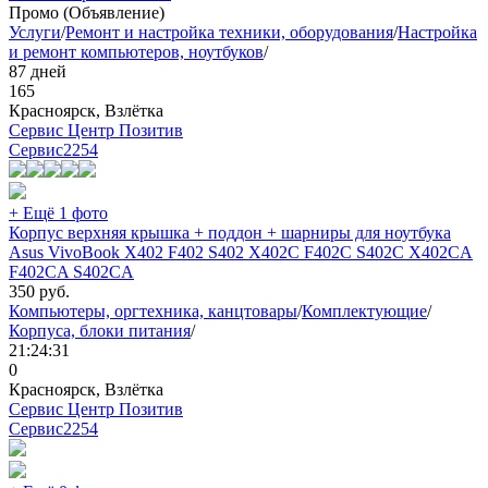
Промо (Объявление)
Услуги
/
Ремонт и настройка техники, оборудования
/
Настройка
и ремонт компьютеров, ноутбуков
/
87 дней
165
Красноярск, Взлётка
Сервис Центр Позитив
Сервис
2254
+ Ещё 1 фото
Корпус верхняя крышка + поддон + шарниры для ноутбука
Asus VivoBook X402 F402 S402 X402C F402C S402C X402CA
F402CA S402CA
350
руб.
Компьютеры, оргтехника, канцтовары
/
Комплектующие
/
Корпуса, блоки питания
/
21:24:31
0
Красноярск, Взлётка
Сервис Центр Позитив
Сервис
2254