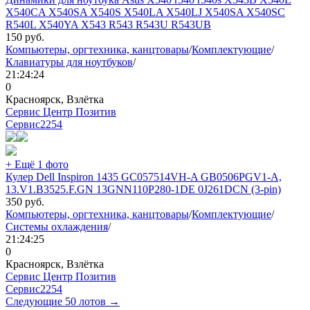
X540CA X540SA X540S X540LA X540LJ X540SA X540SC
R540L X540YA X543 R543 R543U R543UB
150
руб.
Компьютеры, оргтехника, канцтовары
/
Комплектующие
/
Клавиатуры для ноутбуков
/
21:24:24
0
Красноярск, Взлётка
Сервис Центр Позитив
Сервис
2254
+ Ещё 1 фото
Кулер Dell Inspiron 1435 GC057514VH-A GB0506PGV1-A,
13.V1.B3525.F.GN 13GNN110P280-1DE 0J261DCN (3-pin)
350
руб.
Компьютеры, оргтехника, канцтовары
/
Комплектующие
/
Системы охлаждения
/
21:24:25
0
Красноярск, Взлётка
Сервис Центр Позитив
Сервис
2254
Следующие 50 лотов →