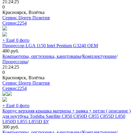
21:24:25
0
Красноярск, Взлётка
Сервис Центр Позитив
Сервис
2254
+ Ещё 0 фото
Процессор LGA 1150 Intel Pentium G3240 OEM
400
руб.
Компьютеры, оргтехника, канцтовары
/
Комплектующие
/
Процессоры
/
21:24:25
0
Красноярск, Взлётка
Сервис Центр Позитив
Сервис
2254
+ Ещё 0 фото
Корпус верхняя крышка матрицы + рамка + петли ( описание )
для ноутбука Toshiba Satellite C850 C850D C855 C855D L850
L850D L855 L855D БУ
300
руб.
Компьютеры, оргтехника, канцтовары
/
Комплектующие
/