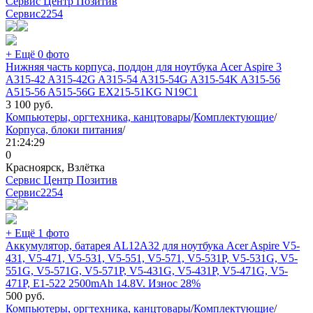
Сервис Центр Позитив
Сервис
2254
+ Ещё 0 фото
Нижняя часть корпуса, поддон для ноутбука Acer Aspire 3
A315-42 A315-42G A315-54 A315-54G A315-54K A315-56
A515-56 A515-56G EX215-51KG N19C1
3 100
руб.
Компьютеры, оргтехника, канцтовары
/
Комплектующие
/
Корпуса, блоки питания
/
21:24:29
0
Красноярск, Взлётка
Сервис Центр Позитив
Сервис
2254
+ Ещё 1 фото
Аккумулятор, батарея AL12A32 для ноутбука Acer Aspire V5-
431, V5-471, V5-531, V5-551, V5-571, V5-531P, V5-531G, V5-
551G, V5-571G, V5-571P, V5-431G, V5-431P, V5-471G, V5-
471P, E1-522 2500mAh 14.8V. Износ 28%
500
руб.
Компьютеры, оргтехника, канцтовары
/
Комплектующие
/