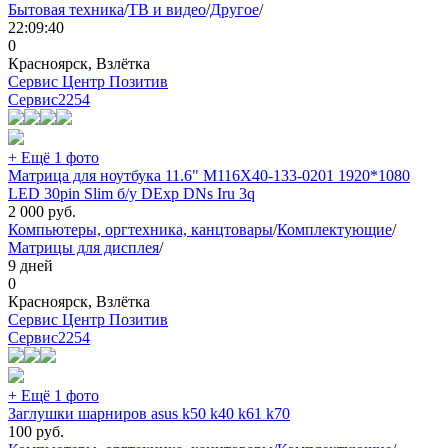
Бытовая техника
/
ТВ и видео
/
Другое
/
22:09:40
0
Красноярск, Взлётка
Сервис Центр Позитив
Сервис
2254
+ Ещё 1 фото
Матрица для ноутбука 11.6" M116X40-133-0201 1920*1080
LED 30pin Slim б/у DExp DNs Iru 3q
2 000
руб.
Компьютеры, оргтехника, канцтовары
/
Комплектующие
/
Матрицы для дисплея
/
9 дней
0
Красноярск, Взлётка
Сервис Центр Позитив
Сервис
2254
+ Ещё 1 фото
Заглушки шарниров asus k50 k40 k61 k70
100
руб.