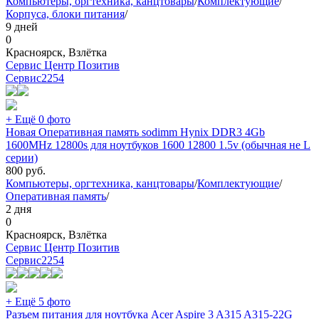
Компьютеры, оргтехника, канцтовары
/
Комплектующие
/
Корпуса, блоки питания
/
9 дней
0
Красноярск, Взлётка
Сервис Центр Позитив
Сервис
2254
+ Ещё 0 фото
Новая Оперативная память sodimm Hynix DDR3 4Gb
1600MHz 12800s для ноутбуков 1600 12800 1.5v (обычная не L
серии)
800
руб.
Компьютеры, оргтехника, канцтовары
/
Комплектующие
/
Оперативная память
/
2 дня
0
Красноярск, Взлётка
Сервис Центр Позитив
Сервис
2254
+ Ещё 5 фото
Разъем питания для ноутбука Acer Aspire 3 A315 A315-22G