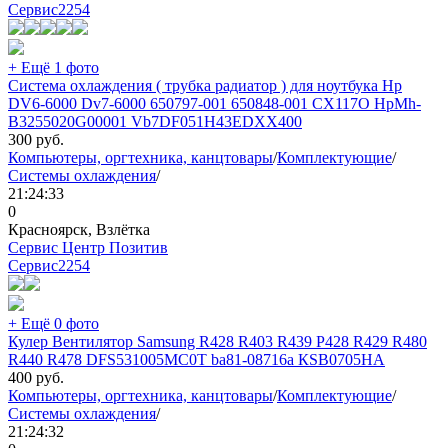
Сервис
2254
+ Ещё 1 фото
Система охлаждения ( трубка радиатор ) для ноутбука Hp
DV6-6000 Dv7-6000 650797-001 650848-001 CX117O HpMh-
B3255020G00001 Vb7DF051H43EDXX400
300
руб.
Компьютеры, оргтехника, канцтовары
/
Комплектующие
/
Системы охлаждения
/
21:24:33
0
Красноярск, Взлётка
Сервис Центр Позитив
Сервис
2254
+ Ещё 0 фото
Кулер Вентилятор Samsung R428 R403 R439 P428 R429 R480
R440 R478 DFS531005MC0T ba81-08716a КSВ0705НA
400
руб.
Компьютеры, оргтехника, канцтовары
/
Комплектующие
/
Системы охлаждения
/
21:24:32