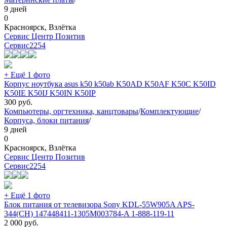
9 дней
0
Красноярск, Взлётка
Сервис Центр Позитив
Сервис
2254
+ Ещё 1 фото
Корпус ноутбука asus k50 k50ab K50AD K50AF K50C K50ID
K50IE K50IJ K50IN K50IP
300
руб.
Компьютеры, оргтехника, канцтовары
/
Комплектующие
/
Корпуса, блоки питания
/
9 дней
0
Красноярск, Взлётка
Сервис Центр Позитив
Сервис
2254
+ Ещё 1 фото
Блок питания от телевизора Sony KDL-55W905A APS-
344(CH) 147448411-1305M003784-A 1-888-119-11
2 000
руб.