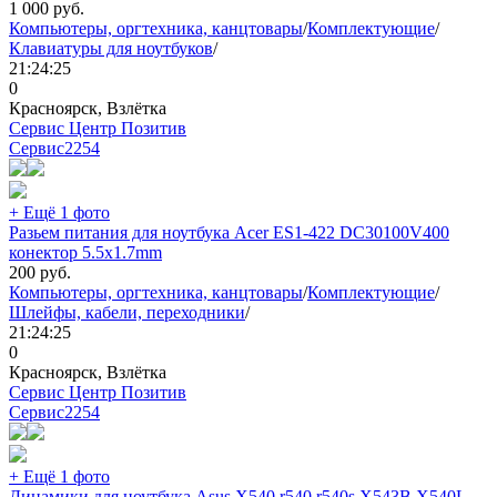
1 000
руб.
Компьютеры, оргтехника, канцтовары
/
Комплектующие
/
Клавиатуры для ноутбуков
/
21:24:25
0
Красноярск, Взлётка
Сервис Центр Позитив
Сервис
2254
+ Ещё 1 фото
Разьем питания для ноутбука Acer ES1-422 DC30100V400
конектор 5.5x1.7mm
200
руб.
Компьютеры, оргтехника, канцтовары
/
Комплектующие
/
Шлейфы, кабели, переходники
/
21:24:25
0
Красноярск, Взлётка
Сервис Центр Позитив
Сервис
2254
+ Ещё 1 фото
Динамики для ноутбука Asus X540 r540 r540s X543B X540L