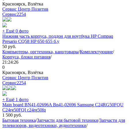
Красноярск, Взлётка
Сервис Центр Позитив
Сервис
2254
+ Ещё 0 фото
Нижняя часть корпуса, поддон для ноутбука HP Compaq
Presario CQ58 HP 650 655 б.у
50
руб.
Компьютеры, оргтехника, канцтовары
/
Комплектующие
/
Корпуса, блоки питания
/
21:24:26
0
Красноярск, Взлётка
Сервис Центр Позитив
Сервис
2254
+ Ещё 1 фото
Main board BN41-02696A Bn41-02696 Samsung C24RG50FQU
C24rg50FQI c24rg50fq
1 500
руб.
Бытовая техника
/
Запчасти для бытовой техники
/
Запчасти для
телевизоров, видеотехники, аудиотехники
/