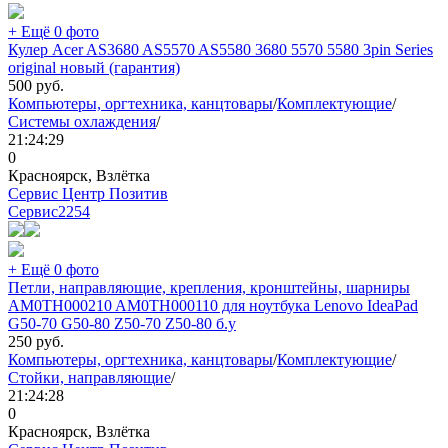
+ Ещё 0 фото
Кулер Acer AS3680 AS5570 AS5580 3680 5570 5580 3pin Series
original новый (гарантия)
500
руб.
Компьютеры, оргтехника, канцтовары
/
Комплектующие
/
Системы охлаждения
/
21:24:29
0
Красноярск, Взлётка
Сервис Центр Позитив
Сервис
2254
+ Ещё 0 фото
Петли, направляющие, крепления, кронштейны, шарниры
AM0TH000210 AM0TH000110 для ноутбука Lenovo IdeaPad
G50-70 G50-80 Z50-70 Z50-80 б.у
250
руб.
Компьютеры, оргтехника, канцтовары
/
Комплектующие
/
Стойки, направляющие
/
21:24:28
0
Красноярск, Взлётка