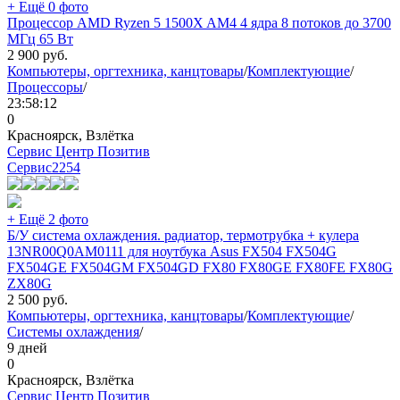
+ Ещё 0 фото
Процессор AMD Ryzen 5 1500X AM4 4 ядра 8 потоков до 3700
МГц 65 Вт
2 900
руб.
Компьютеры, оргтехника, канцтовары
/
Комплектующие
/
Процессоры
/
23:58:12
0
Красноярск, Взлётка
Сервис Центр Позитив
Сервис
2254
+ Ещё 2 фото
Б/У система охлаждения. радиатор, термотрубка + кулера
13NR00Q0AM0111 для ноутбука Asus FX504 FX504G
FX504GE FX504GM FX504GD FX80 FX80GE FX80FE FX80G
ZX80G
2 500
руб.
Компьютеры, оргтехника, канцтовары
/
Комплектующие
/
Системы охлаждения
/
9 дней
0
Красноярск, Взлётка
Сервис Центр Позитив