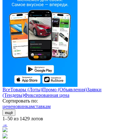
Все
Товары (Лоты)
Промо (Объявления)
Заявки
(Тендеры)
Фиксированная цена
Сортировать по:
цене
новинкам
ставкам
ещё
1–50 из 1429 лотов
→