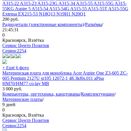
A315-22 A315-23 A315-23G A315-34 A315-55 A315-55G A315-
55KG Aspire 5 A515-54 A515-54G A515-55 A515-55T A515-55G
Extensa EX215-53 N18Q13 N19H1 N20Q1
200
руб.
Радиодетали (электронные компоненты)
/
Разъёмы
/
21:45:31
0
Красноярск, Взлётка
Сервис Центр Позитив
Сервис
2254
+ Ещё 6 фото
Материнская плата для моноблока Acer Aspire One Z3-605 ZC-
605 Pentium 2127U sr105 12072-1 48.3kf0s.011 aPisa
HM70/HM77 co-lay MB
3 000
руб.
Компьютеры, оргтехника, канцтовары
/
Комплектующие
/
Материнские платы
/
9 дней
0
Красноярск, Взлётка
Сервис Центр Позитив
Сервис
2254