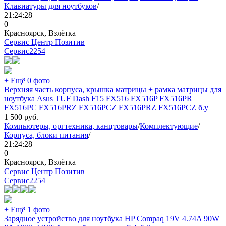
Клавиатуры для ноутбуков
/
21:24:28
0
Красноярск, Взлётка
Сервис Центр Позитив
Сервис
2254
+ Ещё 0 фото
Верхняя часть корпуса, крышка матрицы + рамка матрицы для
ноутбука Asus TUF Dash F15 FX516 FX516P FX516PR
FX516PC FX516PRZ FX516PCZ FX516PRZ FX516PCZ б.у
1 500
руб.
Компьютеры, оргтехника, канцтовары
/
Комплектующие
/
Корпуса, блоки питания
/
21:24:28
0
Красноярск, Взлётка
Сервис Центр Позитив
Сервис
2254
+ Ещё 1 фото
Зарядное устройство для ноутбука HP Compaq 19V 4.74A 90W