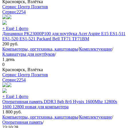
Красноярск, Взлётка
Сервис Центр Позитив
Сервис
2254
+ Ещё 1 фото
Динамики PK23000P100 для ноутбука Acer Aspire E15 ES1-511
ES1-520 ES1-521 Packard Bell TF71 TF71BM
200
руб.
Компьютеры, оргтехника, канцтовары
/
Комплектующие
/
Клавиатуры для ноутбуков
/
1 день
0
Красноярск, Взлётка
Сервис Центр Позитив
Сервис
2254
+ Ещё 1 фото
Оперативная память DDR3 8gb 8гб Hynix 1600Mhz 12800s
1600 12800 новая для компьютера
1 800
руб.
Компьютеры, оргтехника, канцтовары
/
Комплектующие
/
Оперативная память
/
23:10:28