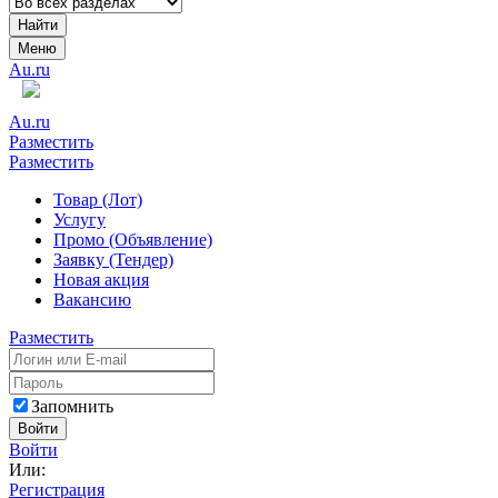
Найти
Меню
Au.ru
Au.ru
Разместить
Разместить
Товар (Лот)
Услугу
Промо (Объявление)
Заявку (Тендер)
Новая акция
Вакансию
Разместить
Запомнить
Войти
Войти
Или:
Регистрация