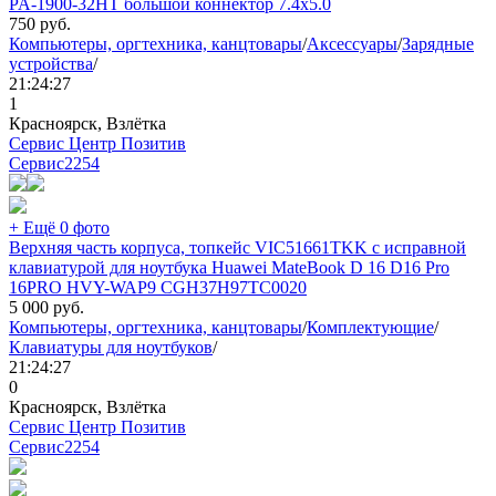
PA-1900-32HT большой коннектор 7.4x5.0
750
руб.
Компьютеры, оргтехника, канцтовары
/
Аксессуары
/
Зарядные
устройства
/
21:24:27
1
Красноярск, Взлётка
Сервис Центр Позитив
Сервис
2254
+ Ещё 0 фото
Верхняя часть корпуса, топкейс VIC51661TKK с исправной
клавиатурой для ноутбука Huawei MateBook D 16 D16 Pro
16PRO HVY-WAP9 CGH37H97TC0020
5 000
руб.
Компьютеры, оргтехника, канцтовары
/
Комплектующие
/
Клавиатуры для ноутбуков
/
21:24:27
0
Красноярск, Взлётка
Сервис Центр Позитив
Сервис
2254