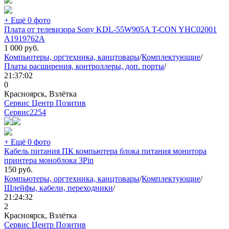
+ Ещё 0 фото
Плата от телевизора Sony KDL-55W905A T-CON YHC02001
A1919762A
1 000
руб.
Компьютеры, оргтехника, канцтовары
/
Комплектующие
/
Платы расширения, контроллеры, доп. порты
/
21:37:02
0
Красноярск, Взлётка
Сервис Центр Позитив
Сервис
2254
+ Ещё 0 фото
Кабель питания ПК компьютера блока питания монитора
принтера моноблока 3Pin
150
руб.
Компьютеры, оргтехника, канцтовары
/
Комплектующие
/
Шлейфы, кабели, переходники
/
21:24:32
2
Красноярск, Взлётка
Сервис Центр Позитив