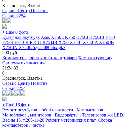
0
Красноярск, Взлётка
Сервис Центр Позитив
Сервис
2254
+ Ещё 0 фото
Кулер для ноутбука Asus X750L K750 K750J K750JB F750
F750J F750JB R751J R751JB X750 X750J X750JA X750JB
X750JN X750L б.у ab0805hx-gk3
200
руб.
Компьютеры, оргтехника, канцтовары
/
Комплектующие
/
Системы охлаждения
/
21:24:32
0
Красноярск, Взлётка
Сервис Центр Позитив
Сервис
2254
+ Ещё 16 фото
Ремонт ноутбуков любой сложности . Компьютеров ,
Моноблоков , мониторов , Видеокарты . Телевизоров жк LED,
Весны 15. т.205-11-20 Ремонт материнских плат. Сборка
компьютеров . чистка