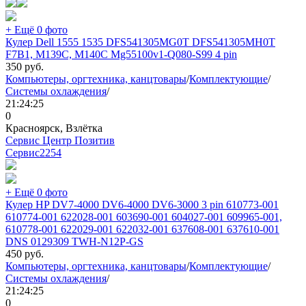
+ Ещё 0 фото
Кулер Dell 1555 1535 DFS541305MG0T DFS541305MH0T
F7B1, M139C, M140C Mg55100v1-Q080-S99 4 pin
350
руб.
Компьютеры, оргтехника, канцтовары
/
Комплектующие
/
Системы охлаждения
/
21:24:25
0
Красноярск, Взлётка
Сервис Центр Позитив
Сервис
2254
+ Ещё 0 фото
Кулер HP DV7-4000 DV6-4000 DV6-3000 3 pin 610773-001
610774-001 622028-001 603690-001 604027-001 609965-001,
610778-001 622029-001 622032-001 637608-001 637610-001
DNS 0129309 TWH-N12P-GS
450
руб.
Компьютеры, оргтехника, канцтовары
/
Комплектующие
/
Системы охлаждения
/
21:24:25
0