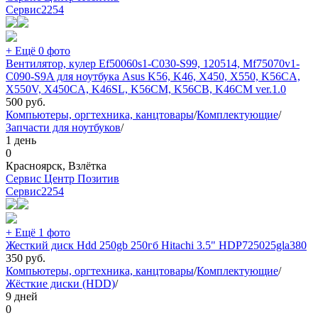
Сервис
2254
+ Ещё 0 фото
Вентилятор, кулер Ef50060s1-C030-S99, 120514, Mf75070v1-
C090-S9A для ноутбука Asus K56, K46, X450, X550, K56CA,
X550V, X450CA, K46SL, K56CM, K56CB, K46CM ver.1.0
500
руб.
Компьютеры, оргтехника, канцтовары
/
Комплектующие
/
Запчасти для ноутбуков
/
1 день
0
Красноярск, Взлётка
Сервис Центр Позитив
Сервис
2254
+ Ещё 1 фото
Жесткий диск Hdd 250gb 250гб Hitachi 3.5" HDP725025gla380
350
руб.
Компьютеры, оргтехника, канцтовары
/
Комплектующие
/
Жёсткие диски (HDD)
/
9 дней
0