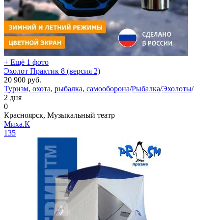
+ Ещё 1 фото
Эхолот Практик 8 (версия 2)
20 900
руб.
Туризм, охота, рыбалка, самооборона
/
Рыбалка
/
Эхолоты
/
2 дня
0
Красноярск, Музыкальный театр
Миха.К
135