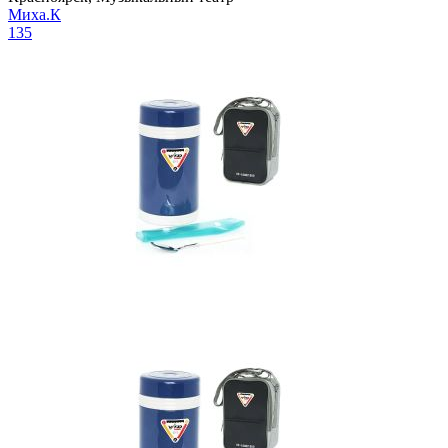
Миха.К
135