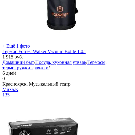
+ Ещё 1 фото
Термос Forrest Walker Vacuum Bottle 1.0л
1 915
руб.
Домашний быт
/
Посуда, кухонная утварь
/
Термосы,
термокружки, фляжки
/
6 дней
0
Красноярск, Музыкальный театр
Миха.К
135