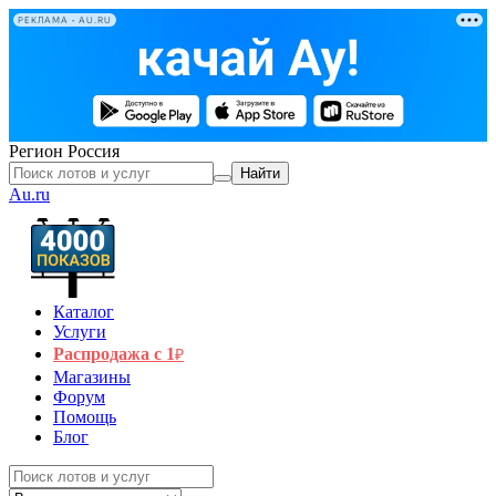
РЕКЛАМА • AU.RU
Регион
Россия
Найти
Au.ru
Каталог
Услуги
Распродажа с 1
₽
Магазины
Форум
Помощь
Блог