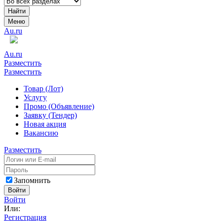
Найти
Меню
Au.ru
Au.ru
Разместить
Разместить
Товар (Лот)
Услугу
Промо (Объявление)
Заявку (Тендер)
Новая акция
Вакансию
Разместить
Запомнить
Войти
Войти
Или:
Регистрация