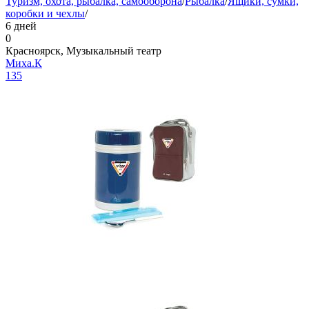
Туризм, охота, рыбалка, самооборона
/
Рыбалка
/
Ящики, сумки,
коробки и чехлы
/
6 дней
0
Красноярск, Музыкальный театр
Миха.К
135