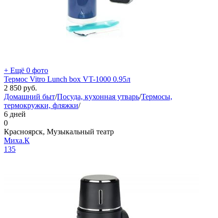
+ Ещё 0 фото
Термос Vitro Lunch box VT-1000 0.95л
2 850
руб.
Домашний быт
/
Посуда, кухонная утварь
/
Термосы,
термокружки, фляжки
/
6 дней
0
Красноярск, Музыкальный театр
Миха.К
135