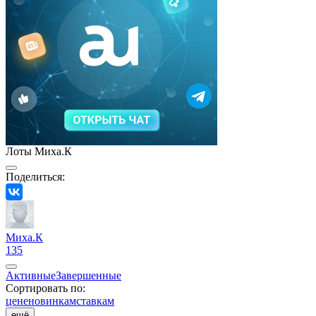
Лоты Миха.К
Поделиться:
Миха.К
135
Активные
Завершенные
Сортировать по:
цене
новинкам
ставкам
ещё