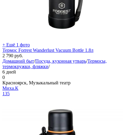
+ Ещё 1 фото
Термос Forrest Wanderlust Vacuum Bottle 1.8л
2 790
руб.
Домашний быт
/
Посуда, кухонная утварь
/
Термосы,
термокружки, фляжки
/
6 дней
0
Красноярск, Музыкальный театр
Миха.К
135