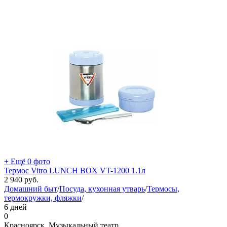
+ Ещё 0 фото
Термос Vitro LUNCH BOX VT-1200 1.1л
2 940
руб.
Домашний быт
/
Посуда, кухонная утварь
/
Термосы,
термокружки, фляжки
/
6 дней
0
Красноярск, Музыкальный театр