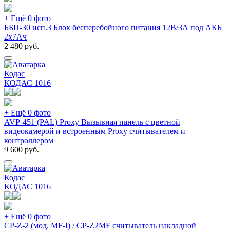
+ Ещё 0 фото
ББП-30 исп.3 Блок бесперебойного питания 12В/3А под АКБ
2х7Ач
2 480
руб.
Кодас
КОДАС
1016
+ Ещё 0 фото
AVP-451 (PAL) Proxy Вызывная панель с цветной
видеокамерой и встроенным Proxy считывателем и
контроллером
9 600
руб.
Кодас
КОДАС
1016
+ Ещё 0 фото
СP-Z-2 (мод. MF-I) / CP-Z2MF считыватель накладной