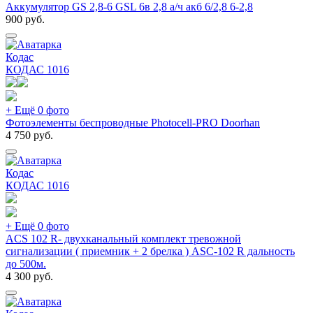
Аккумулятор GS 2,8-6 GSL 6в 2,8 а/ч акб 6/2,8 6-2,8
900
руб.
Кодас
КОДАС
1016
+ Ещё 0 фото
Фотоэлементы беспроводные Photocell-PRO Doorhan
4 750
руб.
Кодас
КОДАС
1016
+ Ещё 0 фото
ACS 102 R- двухканальный комплект тревожной
сигнализации ( приемник + 2 брелка ) ASC-102 R дальность
до 500м.
4 300
руб.