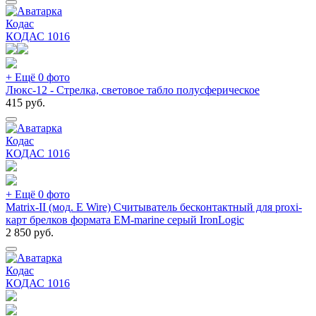
Кодас
КОДАС
1016
+ Ещё 0 фото
Люкс-12 - Стрелка, световое табло полусферическое
415
руб.
Кодас
КОДАС
1016
+ Ещё 0 фото
Matrix-II (мод. E Wire) Считыватель бесконтактный для proxi-
карт брелков формата EM-marine серый IronLogic
2 850
руб.
Кодас
КОДАС
1016