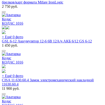
брелков/карт формата Mifare IronLogic
2 750
руб.
Кодас
КОДАС
1016
+ Ещё 0 фото
GSL 6-12 Аккумулятор 12-6 6В 12А/ч АКБ 6/12 GS 6-12
1 450
руб.
Кодас
КОДАС
1016
+ Ещё 0 фото
CISA 11.630.60.4 Замок электромеханический накладной
11630.60.4
11 900
руб.
Кодас