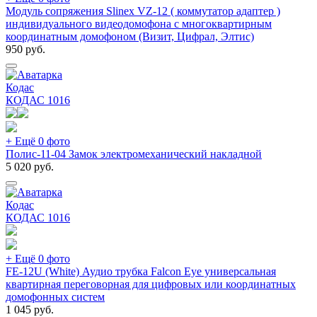
Модуль сопряжения Slinex VZ-12 ( коммутатор адаптер )
индивидуального видеодомофона с многоквартирным
координатным домофоном (Визит, Цифрал, Элтис)
950
руб.
Кодас
КОДАС
1016
+ Ещё 0 фото
Полис-11-04 Замок электромеханический накладной
5 020
руб.
Кодас
КОДАС
1016
+ Ещё 0 фото
FE-12U (White) Аудио трубка Falcon Eye универсальная
квартирная переговорная для цифровых или координатных
домофонных систем
1 045
руб.