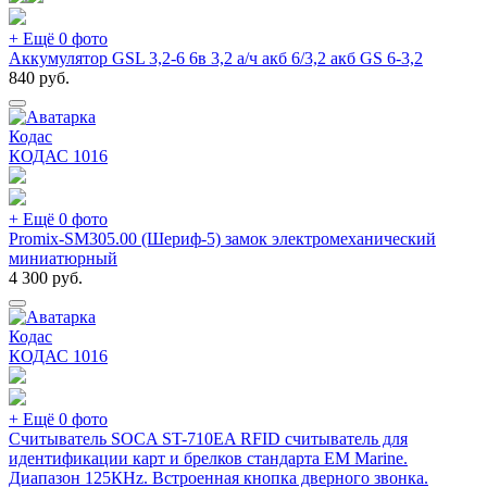
+ Ещё 0 фото
Аккумулятор GSL 3,2-6 6в 3,2 а/ч акб 6/3,2 акб GS 6-3,2
840
руб.
Кодас
КОДАС
1016
+ Ещё 0 фото
Promix-SM305.00 (Шериф-5) замок электромеханический
миниатюрный
4 300
руб.
Кодас
КОДАС
1016
+ Ещё 0 фото
Считыватель SOCA ST-710EA RFID считыватель для
идентификации карт и брелков стандарта EM Marine.
Диапазон 125КHz. Встроенная кнопка дверного звонка.