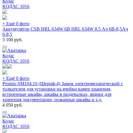
Кодас
КОДАС
1016
+ Ещё 0 фото
Аккумулятор CSB HRL 634W 6В HRL 634W 8.5 Ач 6В-8,5Ач
6-8,5
3 100
руб.
Кодас
КОДАС
1016
+ Ещё 0 фото
Promix-SM104.10 (Шериф-4) Замок электромеханический с
толкателем для установки на ячейки камер хранения,
встроенные шкафы, шкафы в раздевалках, ящики для
хранения документации, пожарные шкафы и т.д.
4 050
руб.
Кодас
КОДАС
1016