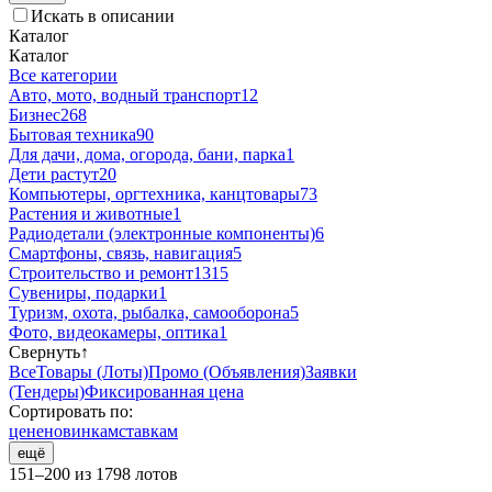
Искать в описании
Каталог
Каталог
Все категории
Авто, мото, водный транспорт
12
Бизнес
268
Бытовая техника
90
Для дачи, дома, огорода, бани, парка
1
Дети растут
20
Компьютеры, оргтехника, канцтовары
73
Растения и животные
1
Радиодетали (электронные компоненты)
6
Смартфоны, связь, навигация
5
Строительство и ремонт
1315
Сувениры, подарки
1
Туризм, охота, рыбалка, самооборона
5
Фото, видеокамеры, оптика
1
Свернуть
↑
Все
Товары (Лоты)
Промо (Объявления)
Заявки
(Тендеры)
Фиксированная цена
Сортировать по:
цене
новинкам
ставкам
ещё
151–200 из 1798 лотов