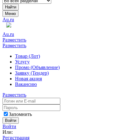
Найти
Меню
Au.ru
Au.ru
Разместить
Разместить
Товар (Лот)
Услугу
Промо (Объявление)
Заявку (Тендер)
Новая акция
Вакансию
Разместить
Запомнить
Войти
Войти
Или:
Регистрация