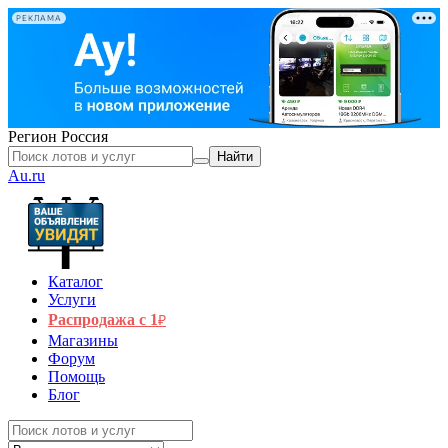
РЕКЛАМА
Регион
Россия
Найти
Au.ru
Каталог
Услуги
Распродажа с 1
₽
Магазины
Форум
Помощь
Блог