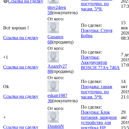
😄
Ссылка на сделку
202
посуточно. по
17:
titov24reg
часам. 5*8.
58
(покупатель)
От кого:
15
По сделке:
Всё хорошо !
янв
Покупка: Струя
202
Бобра
Gusanos
Ссылка на сделку
08:
68
(продавец)
От кого:
По сделке:
7 де
+1
Покупка:
201
Аккумулятор
17:
Azazely27
Ссылка на сделку
BOSCH 77Ач 740А
88
(продавец)
От кого:
По сделке:
14
Ok
Продажа: гараж
окт
посуточно. по
201
eskair1987
Ссылка на сделку
часам. 5*8.
21:1
36
(покупатель)
По сделке:
От кого:
Покупка: Блок
29
+
питания, зарядное
авг
устройство для
201
DmitriiN
Ссылка на сделку
ноутбука HP,
15: