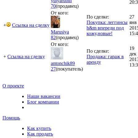
yulyarubin
20:
70
(продавец)
От кого:
По сделке:
27
Покупка: леггинсы
янв
+
Ссылка на сделку
h&m впереди под
201
Marusiya
кожу,новые!
15:
82
(продавец)
От кого:
19
По сделке:
дек
+
Ссылка на сделку
Продажа: гараж в
201
аренду
antonchik89
13:
27
(покупатель)
О проекте
Наши вакансии
Блог компании
Помощь
Как купить
Как продать