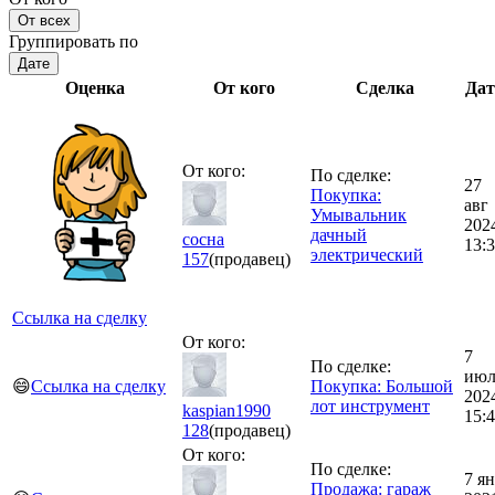
От всех
Группировать по
Дате
Оценка
От кого
Сделка
Дат
От кого:
По сделке:
27
Покупка:
авг
Умывальник
202
дачный
сосна
13:
электрический
157
(продавец)
Ссылка на сделку
От кого:
7
По сделке:
июл
😄
Ссылка на сделку
Покупка: Большой
202
лот инструмент
kaspian1990
15:
128
(продавец)
От кого:
По сделке:
7 я
Продажа: гараж