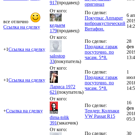
917
(продавец)
оригинал
От кого:
По сделке:
6 а
Покупка: Аппарат
201
все отлично
виброакустический
кедыем
14:
Ссылка на сделку
Витафон.
179
(продавец)
От кого:
По сделке:
28
Продажа: гараж
фев
+1
Ссылка на сделку
посуточно. по
201
salostop
часам. 5*8.
13:
33
(покупатель)
От кого:
По сделке:
1
Продажа: гараж
июл
+1
Ссылка на сделку
посуточно. по
201
Лариса 1972
часам. 5*8.
14:
621
(покупатель)
От кого:
16
По сделке:
фев
+
Ссылка на сделку
Тендер: Колпаки
201
VW Passat R15
dima-tolik
05:
391
(заказчик)
От кого:
По сделке:
30