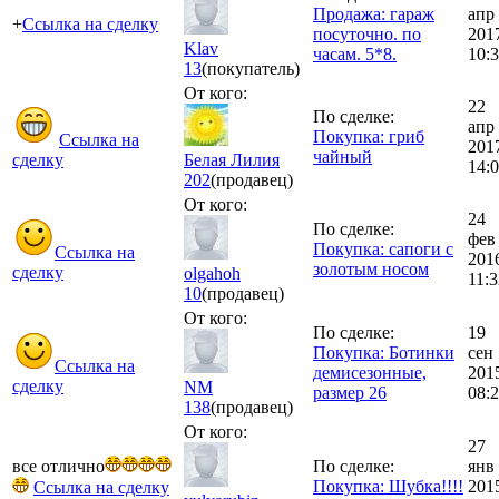
Продажа: гараж
апр
+
Ссылка на сделку
посуточно. по
201
Klav
часам. 5*8.
10:
13
(покупатель)
От кого:
22
По сделке:
апр
Покупка: гриб
Ссылка на
201
чайный
сделку
Белая Лилия
14:
202
(продавец)
От кого:
24
По сделке:
фев
Покупка: сапоги с
Ссылка на
201
золотым носом
сделку
olgahoh
11:3
10
(продавец)
От кого:
По сделке:
19
Покупка: Ботинки
сен
Ссылка на
демисезонные,
201
сделку
NM
размер 26
08:
138
(продавец)
От кого:
27
все отлично
По сделке:
янв
Покупка: Шубка!!!!
201
Ссылка на сделку