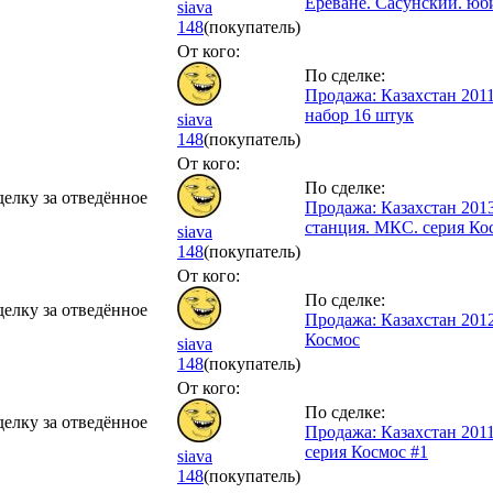
Ереване. Сасунский. юб
siava
148
(покупатель)
От кого:
По сделке:
Продажа: Казахстан 2011,
набор 16 штук
siava
148
(покупатель)
От кого:
По сделке:
делку за отведённое
Продажа: Казахстан 201
станция. МКС. серия Ко
siava
148
(покупатель)
От кого:
По сделке:
делку за отведённое
Продажа: Казахстан 2012
Космос
siava
148
(покупатель)
От кого:
По сделке:
делку за отведённое
Продажа: Казахстан 201
серия Космос #1
siava
148
(покупатель)