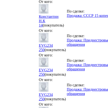
От кого:
По сделке:
Продажа: СССР 15 копее
Константин
Н.К
14
(покупатель)
От кого:
По сделке:
Продажа: Приднестровье 
обращения
EVG234
250
(покупатель)
От кого:
По сделке:
Продажа: Приднестровье 
обращения
EVG234
250
(покупатель)
От кого:
По сделке:
Продажа: Приднестровье 
обращения
EVG234
250
(покупатель)
От кого: