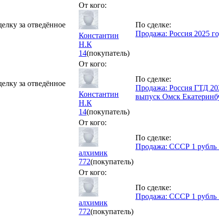
От кого:
делку за отведённое
По сделке:
Продажа: Россия 2025 го
Константин
Н.К
14
(покупатель)
От кого:
По сделке:
делку за отведённое
Продажа: Россия ГТД 20
Константин
выпуск Омск Екатеринб
Н.К
14
(покупатель)
От кого:
По сделке:
Продажа: СССР 1 рубль 
алхимик
772
(покупатель)
От кого:
По сделке:
Продажа: СССР 1 рубль 
алхимик
772
(покупатель)