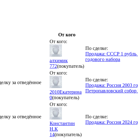
От кого
От кого:
По сделке:
Продажа: СССР 1 рубль 
годового набора
алхимик
772
(покупатель)
От кого:
По сделке:
делку за отведённое
Продажа: Россия 2003 г
Петропавловский собор
2010Екатерина
0
(покупатель)
От кого:
делку за отведённое
По сделке:
Продажа: Россия 2024 г
Константин
Н.К
14
(покупатель)