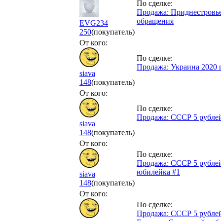
По сделке:
Продажа: Приднестровье 
обращения
EVG234
250
(покупатель)
От кого:
По сделке:
Продажа: Украина 2020 г
siava
148
(покупатель)
От кого:
По сделке:
Продажа: СССР 5 рублей
siava
148
(покупатель)
От кого:
По сделке:
Продажа: СССР 5 рублей
юбилейка #1
siava
148
(покупатель)
От кого:
По сделке:
Продажа: СССР 5 рублей