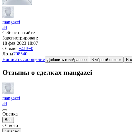
mangazei
34
Сейчас на сайте
Зарегистрирован:
18 фев 2023 18:07
Отзывы
+413
−0
Лоты
708
540
Написать сообщение
Добавить в избранное
В чёрный список
В с
Отзывы о сделках mangazei
mangazei
34
Оценка
Все
От кого
От всех