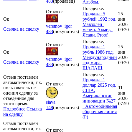
483
(продавец)
Альбом.
По сделке:
От кого:
Продажа: 5
25
Ок
рублей 1992 год.
янв
Мавзолей-
2026
veretnov_igor
Ссылка на сделку
мечеть Ахмеда
09:20
483
(покупатель)
Ясави. Proof
По сделке:
От кого:
Продажа: 1
25
Ок
рубль 1986 год.
янв
Международный
2026
veretnov_igor
Ссылка на сделку
год мира.
09:20
483
(покупатель)
ШАЛАШ.
По сделке:
Отзыв поставлен
Продажа: 1
автоматически, т.к.
От кого:
доллар 2025 год.
пользователь не
11
США.
оценил сделку за
янв
Американские
отведённое для
2026
инновации №27
siava
этого время.
07:59
- Автомобильная
148
(покупатель)
Подробнее
.
Ссылка
сборочная линия
на сделку
(Р)
Отзыв поставлен
автоматически, т.к.
От кого: