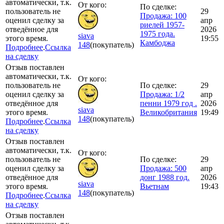
автоматически, т.к.
От кого:
По сделке:
пользователь не
29
Продажа: 100
оценил сделку за
апр
риелей 1957-
отведённое для
2026
1975 года.
siava
этого время.
19:55
Камбоджа
148
(покупатель)
Подробнее
.
Ссылка
на сделку
Отзыв поставлен
автоматически, т.к.
От кого:
пользователь не
По сделке:
29
оценил сделку за
Продажа: 1/2
апр
отведённое для
пенни 1979 год .
2026
siava
этого время.
Великобритания
19:49
148
(покупатель)
Подробнее
.
Ссылка
на сделку
Отзыв поставлен
автоматически, т.к.
От кого:
пользователь не
По сделке:
29
оценил сделку за
Продажа: 500
апр
отведённое для
донг 1988 год.
2026
siava
этого время.
Вьетнам
19:43
148
(покупатель)
Подробнее
.
Ссылка
на сделку
Отзыв поставлен