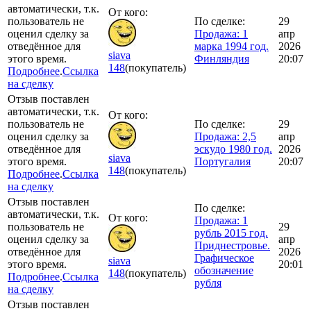
автоматически, т.к.
От кого:
пользователь не
По сделке:
29
оценил сделку за
Продажа: 1
апр
отведённое для
марка 1994 год.
2026
siava
этого время.
Финляндия
20:07
148
(покупатель)
Подробнее
.
Ссылка
на сделку
Отзыв поставлен
автоматически, т.к.
От кого:
пользователь не
По сделке:
29
оценил сделку за
Продажа: 2,5
апр
отведённое для
эскудо 1980 год.
2026
siava
этого время.
Португалия
20:07
148
(покупатель)
Подробнее
.
Ссылка
на сделку
Отзыв поставлен
По сделке:
автоматически, т.к.
От кого:
Продажа: 1
пользователь не
29
рубль 2015 год.
оценил сделку за
апр
Приднестровье.
отведённое для
2026
Графическое
siava
этого время.
20:01
обозначение
148
(покупатель)
Подробнее
.
Ссылка
рубля
на сделку
Отзыв поставлен