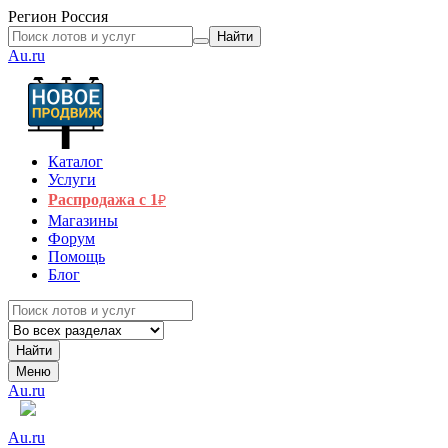
Регион
Россия
Найти
Au.ru
Каталог
Услуги
Распродажа с 1
₽
Магазины
Форум
Помощь
Блог
Найти
Меню
Au.ru
Au.ru