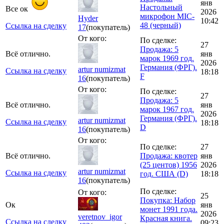
янв
Настольный
Все ок
2026
микрофон MIC-
Hyder
10:42
48 (черный)
Ссылка на сделку
17
(покупатель)
От кого:
По сделке:
27
Продажа: 5
Всё отлично.
янв
марок 1969 год.
2026
Германия (ФРГ).
artur numizmat
Ссылка на сделку
18:18
F
16
(покупатель)
От кого:
По сделке:
27
Продажа: 5
Всё отлично.
янв
марок 1967 год.
2026
Германия (ФРГ).
artur numizmat
Ссылка на сделку
18:18
D
16
(покупатель)
От кого:
По сделке:
27
Всё отлично.
Продажа: квотер
янв
(25 центов) 1956
2026
artur numizmat
Ссылка на сделку
год. США (D)
18:18
16
(покупатель)
По сделке:
От кого:
25
Покупка: Набор
Ок
янв
монет 1991 года.
2026
veretnov_igor
Красная книга.
Ссылка на сделку
09:23