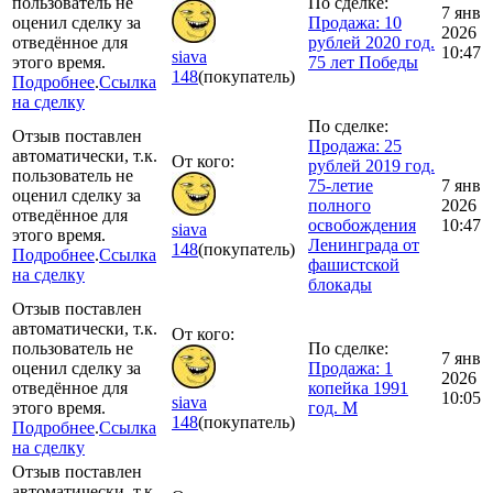
пользователь не
По сделке:
7 янв
оценил сделку за
Продажа: 10
2026
отведённое для
рублей 2020 год.
10:47
siava
этого время.
75 лет Победы
148
(покупатель)
Подробнее
.
Ссылка
на сделку
По сделке:
Отзыв поставлен
Продажа: 25
автоматически, т.к.
От кого:
рублей 2019 год.
пользователь не
75-летие
7 янв
оценил сделку за
полного
2026
отведённое для
освобождения
10:47
siava
этого время.
Ленинграда от
148
(покупатель)
Подробнее
.
Ссылка
фашистской
на сделку
блокады
Отзыв поставлен
автоматически, т.к.
От кого:
пользователь не
По сделке:
7 янв
оценил сделку за
Продажа: 1
2026
отведённое для
копейка 1991
10:05
siava
этого время.
год. М
148
(покупатель)
Подробнее
.
Ссылка
на сделку
Отзыв поставлен
автоматически, т.к.