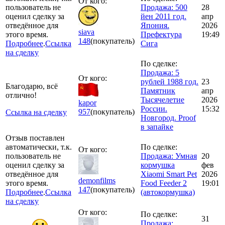
От кого:
пользователь не
Продажа: 500
28
оценил сделку за
йен 2011 год.
апр
отведённое для
Япония.
2026
siava
этого время.
Префектура
19:49
148
(покупатель)
Подробнее
.
Ссылка
Сига
на сделку
По сделке:
Продажа: 5
От кого:
рублей 1988 год.
23
Благодарю, всё
Памятник
апр
отлично!
Тысячелетие
2026
kapor
России.
15:32
957
(покупатель)
Ссылка на сделку
Новгород. Proof
в запайке
Отзыв поставлен
автоматически, т.к.
По сделке:
От кого:
пользователь не
Продажа: Умная
20
оценил сделку за
кормушка
фев
отведённое для
Xiaomi Smart Pet
2026
demonfilms
этого время.
Food Feeder 2
19:01
147
(покупатель)
Подробнее
.
Ссылка
(автокормушка)
на сделку
От кого:
По сделке:
31
Продажа: