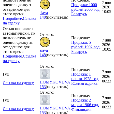
пользователь не
По сделке:
7 янв
оценил сделку за
Продажа: 1000
2026
отведённое для
рублей 2000 год.
10:05
siava
этого время.
Беларусь
148
(покупатель)
Подробнее
.
Ссылка
на сделку
Отзыв поставлен
автоматически, т.к.
От кого:
пользователь не
По сделке:
7 янв
оценил сделку за
Продажа: 5
2026
отведённое для
рублей 1992 год.
10:05
siava
этого время.
Беларусь
148
(покупатель)
Подробнее
.
Ссылка
на сделку
От кого:
По сделке:
7 янв
Гуд
Продажа: 1
2026
пенни 1928 год.
06:23
HOMYKOVDVA
Ссылка на сделку
Южная африка
153
(покупатель)
От кого:
По сделке:
7 янв
Гуд
Продажа: 2
2026
марки 1906 год.
06:23
HOMYKOVDVA
Ссылка на сделку
Финляндия
153
(покупатель)