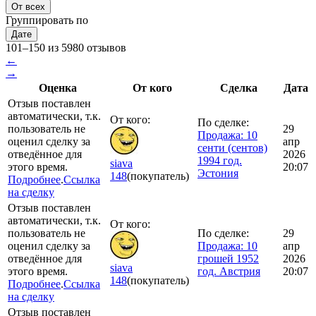
От всех
Группировать по
Дате
101–150 из 5980 отзывов
←
→
Оценка
От кого
Сделка
Дата
Отзыв поставлен
автоматически, т.к.
От кого:
По сделке:
пользователь не
29
Продажа: 10
оценил сделку за
апр
сенти (сентов)
отведённое для
2026
1994 год.
siava
этого время.
20:07
Эстония
148
(покупатель)
Подробнее
.
Ссылка
на сделку
Отзыв поставлен
автоматически, т.к.
От кого:
пользователь не
По сделке:
29
оценил сделку за
Продажа: 10
апр
отведённое для
грошей 1952
2026
siava
этого время.
год. Австрия
20:07
148
(покупатель)
Подробнее
.
Ссылка
на сделку
Отзыв поставлен