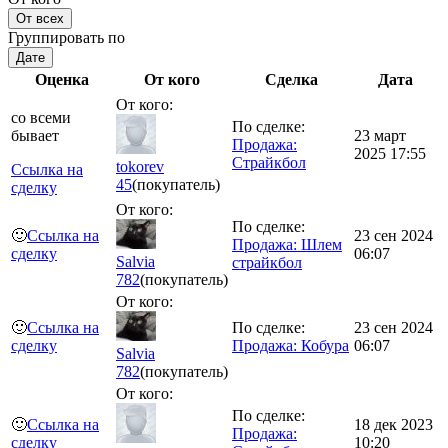
От всех
Группировать по
Дате
Оценка
От кого
Сделка
Дата
От кого:
со всеми
По сделке:
бывает
23 март
Продажа:
2025 17:55
Страйкбол
tokorev
Ссылка на
45
(покупатель)
сделку
От кого:
По сделке:
🙂
Ссылка на
23 сен 2024
Продажа: Шлем
сделку
06:07
Salvia
страйкбол
782
(покупатель)
От кого:
🙂
Ссылка на
По сделке:
23 сен 2024
сделку
Продажа: Кобура
06:07
Salvia
782
(покупатель)
От кого:
По сделке:
🙂
Ссылка на
18 дек 2023
Продажа:
сделку
10:20