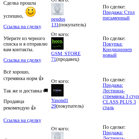
Сделка прошла
По сделке:
Продажа: Стол
успешно,
письменный
pendos
131
(покупатель)
Ссылка на сделку
От кого:
Уберите из черного
По сделке:
списка и я отправлю
Покупка:
вам контакты.
Кондиционер
GSM_STORE
новый
71
(продавец)
Ссылка на сделку
Всё хорошо,
стремянка норм 👍
По сделке:
От кого:
Продажа:
Так же и доставка 🚚
Лестница-
стремянка 3 ступ
Yasond1
Продавца
CLASS PLUS 3
29
(покупатель)
сталь
рекомендую 👍
Ссылка на сделку
По сделке:
От кого:
Продажа:
Лестница-