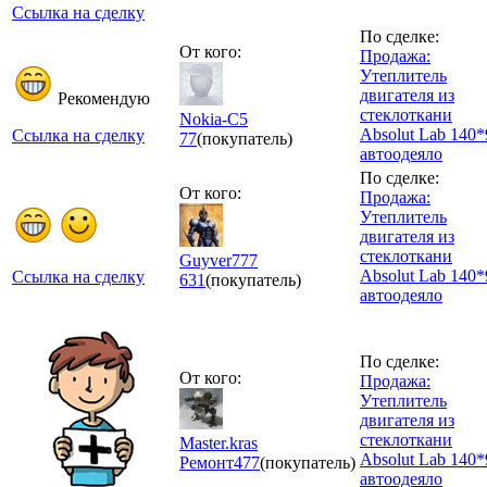
Ссылка на сделку
По сделке:
От кого:
Продажа:
Утеплитель
двигателя из
Рекомендую
стеклоткани
Nokia-C5
Absolut Lab 140*
Ссылка на сделку
77
(покупатель)
автоодеяло
По сделке:
От кого:
Продажа:
Утеплитель
двигателя из
стеклоткани
Guyver777
Absolut Lab 140*
Ссылка на сделку
631
(покупатель)
автоодеяло
По сделке:
От кого:
Продажа:
Утеплитель
двигателя из
стеклоткани
Master.kras
Absolut Lab 140*
Ремонт
477
(покупатель)
автоодеяло