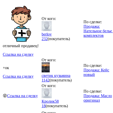
От кого:
По сделке:
Продажа:
Нательное белье
berlov
комплектов
232
(покупатель)
отличный продавец!
Ссылка на сделку
От кого:
По сделке:
+ок
Продажа: Кейс
новый
светик кузьмина
Ссылка на сделку
1142
(покупатель)
От кого:
По сделке:
😵
Ссылка на сделку
Продажа: Масло
оригинал
Кролик58
18
(покупатель)
От кого: