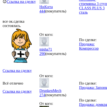
😉
Ссылка на сделку
стремянка 3 ступ
НиKита
CLASS PLUS 3
444
(покупатель)
сталь
все ок.сделка
состоялась.
От кого:
По сделке:
Продажа:
Компрессор
misha71
290
(покупатель)
Ссылка на сделку
От кого:
Всё отлично
По сделке:
Продажа: Запон
DrunkenMech
Ссылка на сделку
274
(покупатель)
По сделке:
От кого:
Продажа: домкр