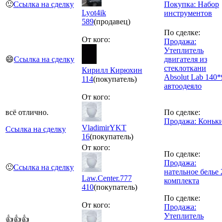
🙂
Ссылка на сделку
Покупка: Набор
Lyot4ik
инструментов
589
(продавец)
По сделке:
От кого:
Продажа:
Утеплитель
😄
Ссылка на сделку
двигателя из
стеклоткани
Кирилл Кирюхин
Absolut Lab 140*
114
(покупатель)
автоодеяло
От кого:
всё отлично.
По сделке:
Продажа: Коньк
VladimirYKT
Ссылка на сделку
16
(покупатель)
От кого:
По сделке:
Продажа:
🙂
Ссылка на сделку
нательное белье 
Law.Center.777
комплекта
410
(покупатель)
По сделке:
От кого:
Продажа:
Утеплитель
👍👍👍