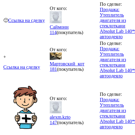
По сделке:
От кого:
Продажа:
Утеплитель
🙂
Ссылка на сделку
двигателя из
стеклоткани
Саймонн
Absolut Lab 140*
114
(покупатель)
автоодеяло
По сделке:
Продажа:
От кого:
Утеплитель
+
двигателя из
Мартовский_кот
стеклоткани
Ссылка на сделку
181
(покупатель)
Absolut Lab 140*
автоодеяло
По сделке:
От кого:
Продажа:
Утеплитель
двигателя из
стеклоткани
alexm.kzto
Absolut Lab 140*
147
(покупатель)
автоодеяло