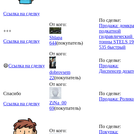
Ссылка на сделку
По сделке:
От кого:
Продажа: домкр
+++
подкатной
гидравлический 
Shlapa
Ссылка на сделку
тонны STELS 19
644
(покупатель)
535 быстрый
От кого:
По сделке:
😄
Ссылка на сделку
Продажа:
Диспенсер дозат
dobrovsem
22
(покупатель)
От кого:
Спасибо
По сделке:
Продажа: Ролик
ZiNa_00
Ссылка на сделку
69
(покупатель)
По сделке:
От кого:
Покупка: