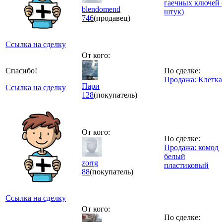
гаечных ключей 
blendomend
штук)
746
(продавец)
Ссылка на сделку
От кого:
Спасибо!
По сделке:
Продажа: Клетка
Пари
Ссылка на сделку
128
(покупатель)
От кого:
По сделке:
Продажа: комод
белый
zorrg
пластиковый
88
(покупатель)
Ссылка на сделку
От кого:
По сделке: