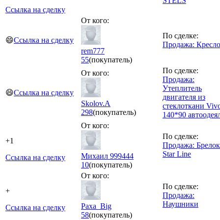
STELS
Ссылка на сделку
От кого:
По сделке:
😄
Ссылка на сделку
Продажа: Кресл
rem777
55
(покупатель)
По сделке:
От кого:
Продажа:
Утеплитель
😄
Ссылка на сделку
двигателя из
Skolov.A
стеклоткани Viv
298
(покупатель)
140*90 автоодея
От кого:
По сделке:
+1
Продажа: Брелок
Star Line
Михаил 999444
Ссылка на сделку
10
(покупатель)
От кого:
По сделке:
+
Продажа:
Наушники
Paxa_Big
Ссылка на сделку
58
(покупатель)