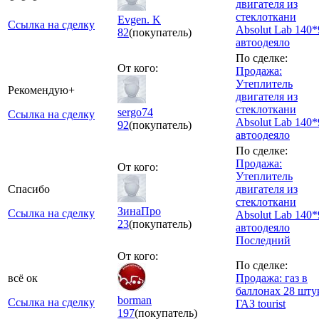
двигателя из
стеклоткани
Evgen. K
Ссылка на сделку
Absolut Lab 140*
82
(покупатель)
автоодеяло
По сделке:
От кого:
Продажа:
Утеплитель
Рекомендую+
двигателя из
стеклоткани
sergo74
Ссылка на сделку
Absolut Lab 140*
92
(покупатель)
автоодеяло
По сделке:
Продажа:
От кого:
Утеплитель
Спасибо
двигателя из
стеклоткани
ЗинаПро
Ссылка на сделку
Absolut Lab 140*
23
(покупатель)
автоодеяло
Последний
От кого:
По сделке:
всё ок
Продажа: газ в
баллонах 28 шту
borman
Ссылка на сделку
ГАЗ tourist
197
(покупатель)