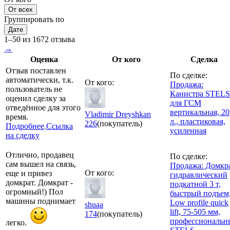
От всех
Группировать по
Дате
1–50 из 1672 отзыва
→
Оценка
От кого
Сделка
Отзыв поставлен
По сделке:
автоматически, т.к.
От кого:
Продажа:
пользователь не
Канистра STELS
оценил сделку за
для ГСМ
отведённое для этого
вертикальная, 20
Vladimir Dreyshkan
время.
л., пластиковая,
226
(покупатель)
Подробнее
.
Ссылка
усиленная
на сделку
Отлично, продавец
По сделке:
сам вышел на связь,
Продажа: Домкр
От кого:
еще и привез
гидравлический
домкрат. Домкрат -
подкатной 3 т,
огромный!) Пол
быстрый подъем
машины поднимает
Low profile quick
shuaa
lift, 75-505 мм,
174
(покупатель)
профессиональн
легко.