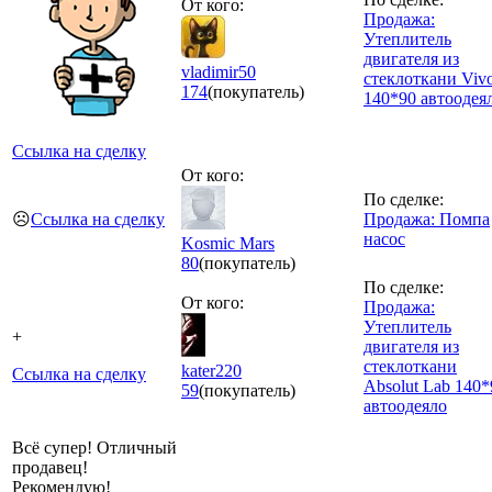
От кого:
Продажа:
Утеплитель
двигателя из
vladimir50
стеклоткани Viv
174
(покупатель)
140*90 автоодея
Ссылка на сделку
От кого:
По сделке:
☹️
Ссылка на сделку
Продажа: Помпа
насос
Kosmic Mars
80
(покупатель)
По сделке:
От кого:
Продажа:
Утеплитель
+
двигателя из
стеклоткани
kater220
Ссылка на сделку
Absolut Lab 140*
59
(покупатель)
автоодеяло
Всё супер! Отличный
продавец!
Рекомендую!