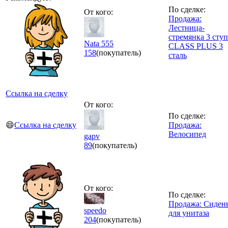
По сделке:
От кого:
Продажа:
Лестница-
стремянка 3 ступ
Nata 555
CLASS PLUS 3
158
(покупатель)
сталь
Ссылка на сделку
От кого:
По сделке:
😄
Ссылка на сделку
Продажа:
Велосипед
gapv
89
(покупатель)
От кого:
По сделке:
Продажа: Сиден
speedo
для унитаза
204
(покупатель)