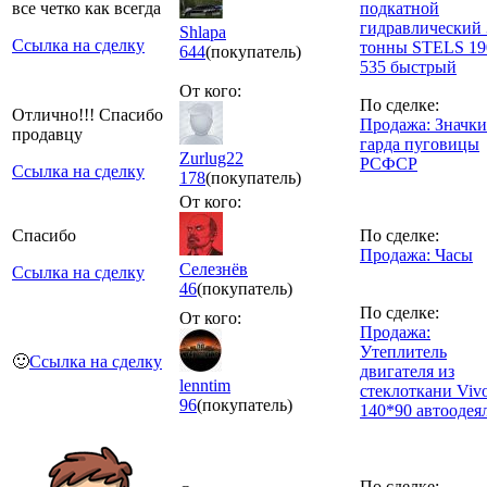
все четко как всегда
подкатной
гидравлический 
Shlapa
Ссылка на сделку
тонны STELS 19
644
(покупатель)
535 быстрый
От кого:
По сделке:
Отлично!!! Спасибо
Продажа: Значки
продавцу
гарда пуговицы
Zurlug22
РСФСР
Ссылка на сделку
178
(покупатель)
От кого:
Спасибо
По сделке:
Продажа: Часы
Селезнёв
Ссылка на сделку
46
(покупатель)
По сделке:
От кого:
Продажа:
Утеплитель
🙂
Ссылка на сделку
двигателя из
lenntim
стеклоткани Viv
96
(покупатель)
140*90 автоодея
По сделке: