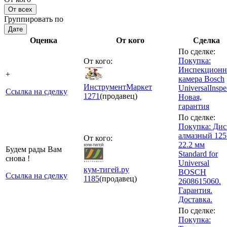
От всех
Группировать по
Дате
Оценка
От кого
Сделка
По сделке:
Покупка:
От кого:
Инспекционн
+
камера Bosch
ИнструментМаркет
UniversalInspe
Ссылка на сделку
1271
(продавец)
Новая,
гарантия
По сделке:
Покупка: Дис
алмазный 125
От кого:
22.2 мм
Будем рады Вам
Standard for
снова !
Universal
кум-тигей.ру
BOSCH
Ссылка на сделку
1185
(продавец)
2608615060.
Гарантия.
Доставка.
По сделке:
Покупка: