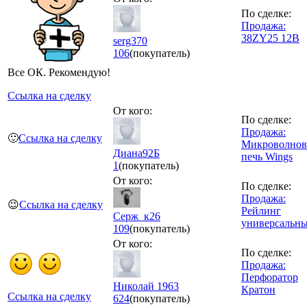
По сделке:
Продажа:
38ZY25 12В
serg370
106
(покупатель)
Все ОК. Рекомендую!
Ссылка на сделку
От кого:
По сделке:
Продажа:
🙂
Ссылка на сделку
Микроволнов
Диана92Б
печь Wings
1
(покупатель)
От кого:
По сделке:
Продажа:
😉
Ссылка на сделку
Рейлинг
Серж_к26
универсальн
109
(покупатель)
От кого:
По сделке:
Продажа:
Перфоратор
Николай 1963
Кратон
Ссылка на сделку
624
(покупатель)