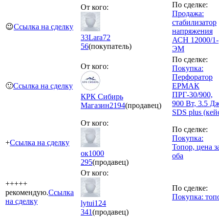
По сделке:
От кого:
Продажа:
стабилизатор
😉
Ссылка на сделку
напряжения
33Lara72
АСН 12000/1-
56
(покупатель)
ЭМ
По сделке:
От кого:
Покупка:
Перфоратор
🙂
Ссылка на сделку
ЕРМАК
ПРГ-30/900,
КРК Сибирь
900 Вт, 3.5 Д
Магазин
2194
(продавец)
SDS plus (кей
От кого:
По сделке:
Покупка:
+
Ссылка на сделку
Топор, цена з
ок1000
оба
295
(продавец)
От кого:
+++++
По сделке:
рекомендую.
Ссылка
Покупка: топ
на сделку
lytui124
341
(продавец)