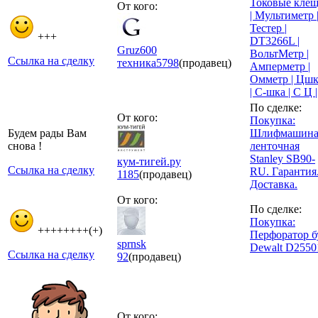
Токовые кле
От кого:
| Мультиметр 
Тестер |
+++
DT3266L |
Gruz600
ВольтМетр |
Ссылка на сделку
техника
5798
(продавец)
Амперметр |
Омметр | Цшк
| С-шка | С Ц |
По сделке:
От кого:
Покупка:
Будем рады Вам
Шлифмашин
снова !
ленточная
Stanley SB90-
кум-тигей.ру
Ссылка на сделку
RU. Гарантия
1185
(продавец)
Доставка.
От кого:
По сделке:
Покупка:
++++++++(+)
Перфоратор б
sprnsk
Dewalt D2550
Ссылка на сделку
92
(продавец)
От кого: