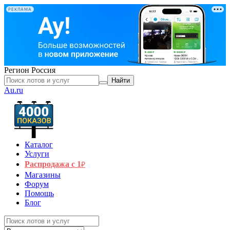
РЕКЛАМА
Регион
Россия
Найти
Au.ru
Каталог
Услуги
Распродажа с 1
₽
Магазины
Форум
Помощь
Блог