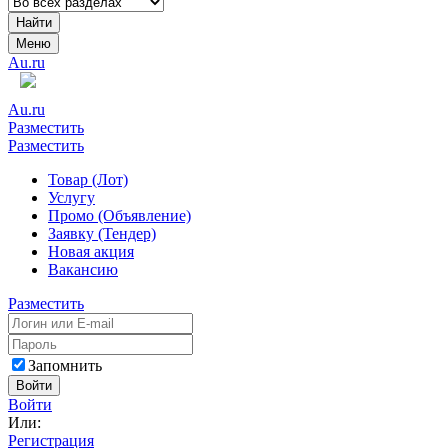
Найти
Меню
Au.ru
Au.ru
Разместить
Разместить
Товар (Лот)
Услугу
Промо (Объявление)
Заявку (Тендер)
Новая акция
Вакансию
Разместить
Запомнить
Войти
Войти
Или:
Регистрация