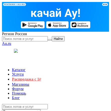
РЕКЛАМА • AU.RU
Регион
Россия
Найти
Au.ru
Каталог
Услуги
Распродажа с 1
₽
Магазины
Форум
Помощь
Блог