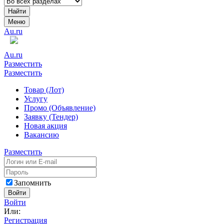
Найти
Меню
Au.ru
Au.ru
Разместить
Разместить
Товар (Лот)
Услугу
Промо (Объявление)
Заявку (Тендер)
Новая акция
Вакансию
Разместить
Запомнить
Войти
Войти
Или:
Регистрация