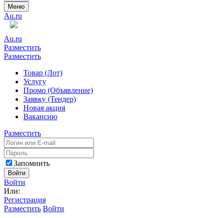
Меню
Au.ru
Au.ru
Разместить
Разместить
Товар (Лот)
Услугу
Промо (Объявление)
Заявку (Тендер)
Новая акция
Вакансию
Разместить
Запомнить
Войти
Войти
Или:
Регистрация
Разместить
Войти