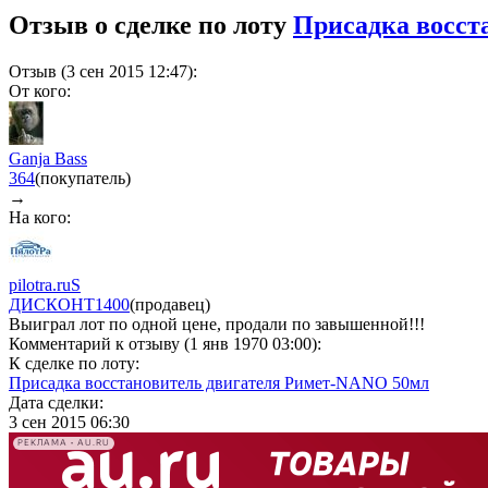
Отзыв о сделке по лоту
Присадка восст
Отзыв (3 сен 2015 12:47):
От кого:
Ganja Bass
364
(покупатель)
→
На кого:
pilotra.ruS
ДИСКОНТ
1400
(продавец)
Выиграл лот по одной цене, продали по завышенной!!!
Комментарий к отзыву (1 янв 1970 03:00):
К сделке по лоту:
Присадка восстановитель двигателя Римет-NANO 50мл
Дата сделки:
3 сен 2015 06:30
РЕКЛАМА • AU.RU