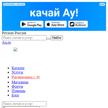
РЕКЛАМА • AU.RU
Регион
Россия
Найти
Au.ru
Каталог
Услуги
Распродажа с 1
₽
Магазины
Форум
Помощь
Блог