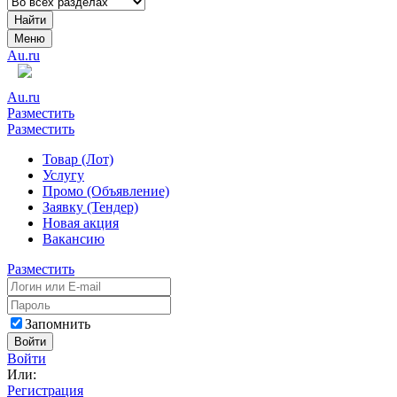
Найти
Меню
Au.ru
Au.ru
Разместить
Разместить
Товар (Лот)
Услугу
Промо (Объявление)
Заявку (Тендер)
Новая акция
Вакансию
Разместить
Запомнить
Войти
Войти
Или:
Регистрация