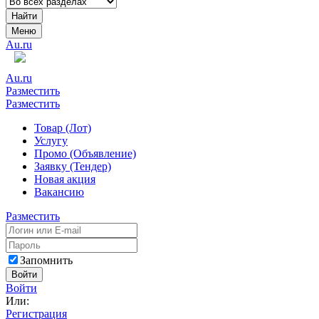
Найти
Меню
Au.ru
Au.ru
Разместить
Разместить
Товар (Лот)
Услугу
Промо (Объявление)
Заявку (Тендер)
Новая акция
Вакансию
Разместить
Запомнить
Войти
Войти
Или:
Регистрация