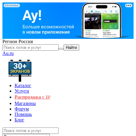
РЕКЛАМА
Регион
Россия
Найти
Au.ru
Каталог
Услуги
Распродажа с 1
₽
Магазины
Форум
Помощь
Блог