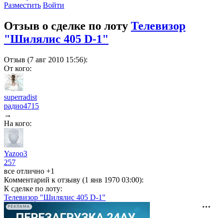
Разместить
Войти
Отзыв о сделке по лоту
Телевизор
"Шилялис 405 D-1"
Отзыв (7 авг 2010 15:56):
От кого:
superradist
радио
4715
→
На кого:
Yazoo3
257
все отлично +1
Комментарий к отзыву (1 янв 1970 03:00):
К сделке по лоту:
Телевизор "Шилялис 405 D-1"
РЕКЛАМА