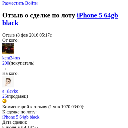
Разместить
Войти
Отзыв о сделке по лоту
iPhone 5 64gb
black
Отзыв (8 фев 2016 05:17):
От кого:
kent24rus
200
(покупатель)
→
На кого:
a_slavko
25
(продавец)
Комментарий к отзыву (1 янв 1970 03:00):
К сделке по лоту:
iPhone 5 64gb black
Дата сделки:
8 июля 2014 14:56