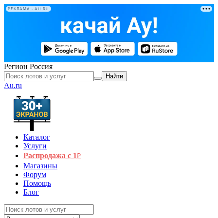
РЕКЛАМА • AU.RU
Регион
Россия
Найти
Au.ru
Каталог
Услуги
Распродажа с 1
₽
Магазины
Форум
Помощь
Блог