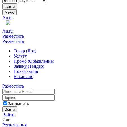
Найти
Меню
Au.ru
Au.ru
Разместить
Разместить
Товар (Лот)
Услугу
Промо (Объявление)
Заявку (Тендер)
Новая акция
Вакансию
Разместить
Запомнить
Войти
Войти
Или:
Регистрация