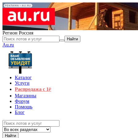
РЕКЛАМА • AU.RU
Регион
Россия
Найти
Au.ru
Каталог
Услуги
Распродажа с 1
₽
Магазины
Форум
Помощь
Блог
Найти