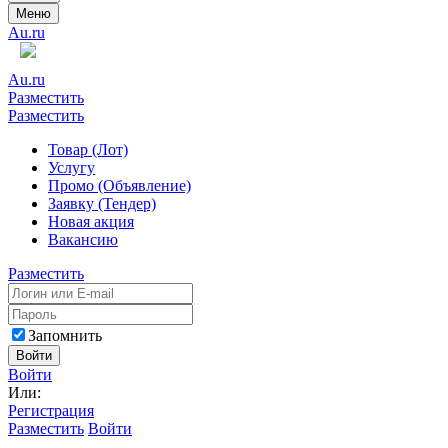
Меню
Au.ru
Au.ru
Разместить
Разместить
Товар (Лот)
Услугу
Промо (Объявление)
Заявку (Тендер)
Новая акция
Вакансию
Разместить
Запомнить
Войти
Войти
Или:
Регистрация
Разместить
Войти