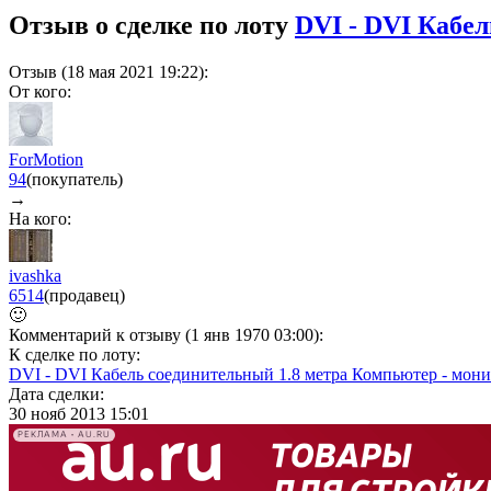
Отзыв о сделке по лоту
DVI - DVI Кабел
Отзыв (18 мая 2021 19:22):
От кого:
ForMotion
94
(покупатель)
→
На кого:
ivashka
6514
(продавец)
🙂
Комментарий к отзыву (1 янв 1970 03:00):
К сделке по лоту:
DVI - DVI Кабель соединительный 1.8 метра Компьютер - монит
Дата сделки:
30 нояб 2013 15:01
РЕКЛАМА • AU.RU