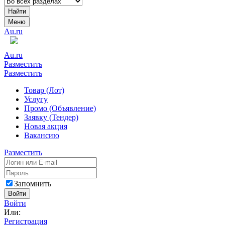
Найти
Меню
Au.ru
Au.ru
Разместить
Разместить
Товар (Лот)
Услугу
Промо (Объявление)
Заявку (Тендер)
Новая акция
Вакансию
Разместить
Запомнить
Войти
Войти
Или:
Регистрация