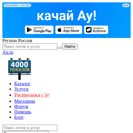
РЕКЛАМА • AU.RU
Регион
Россия
Найти
Au.ru
Каталог
Услуги
Распродажа с 1
₽
Магазины
Форум
Помощь
Блог