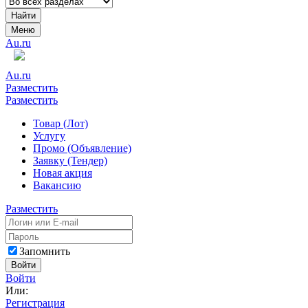
Найти
Меню
Au.ru
Au.ru
Разместить
Разместить
Товар (Лот)
Услугу
Промо (Объявление)
Заявку (Тендер)
Новая акция
Вакансию
Разместить
Запомнить
Войти
Войти
Или:
Регистрация