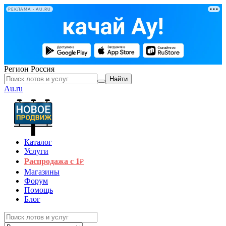
РЕКЛАМА • AU.RU
Регион
Россия
Найти
Au.ru
Каталог
Услуги
Распродажа с 1
₽
Магазины
Форум
Помощь
Блог