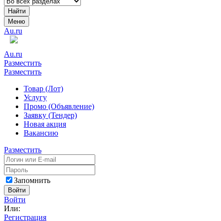
Найти
Меню
Au.ru
Au.ru
Разместить
Разместить
Товар (Лот)
Услугу
Промо (Объявление)
Заявку (Тендер)
Новая акция
Вакансию
Разместить
Запомнить
Войти
Войти
Или:
Регистрация