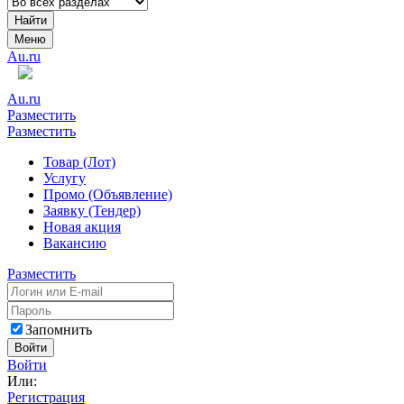
Найти
Меню
Au.ru
Au.ru
Разместить
Разместить
Товар (Лот)
Услугу
Промо (Объявление)
Заявку (Тендер)
Новая акция
Вакансию
Разместить
Запомнить
Войти
Войти
Или:
Регистрация