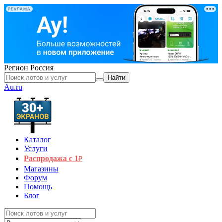
РЕКЛАМА
Регион
Россия
Найти
Au.ru
Каталог
Услуги
Распродажа с 1
₽
Магазины
Форум
Помощь
Блог