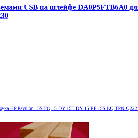
зъемами USB на шлейфе DA0P5FTB6A0 для
230
бука HP Pavilion 15S-FQ 15-DY 15T-DY 15-EF 15S-EQ TPN-Q22