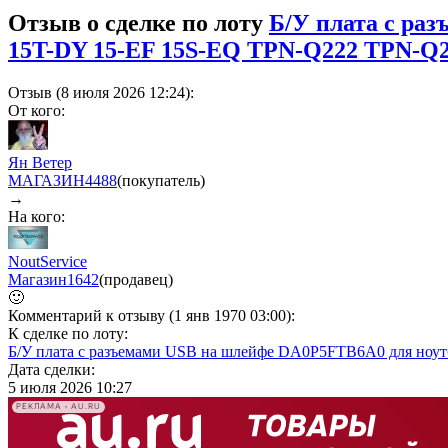
Отзыв о сделке по лоту
Б/У плата с ра
15T-DY 15-EF 15S-EQ TPN-Q222 TPN-Q
Отзыв (8 июля 2026 12:24):
От кого:
Ян Ветер
МАГАЗИН
4488
(покупатель)
→
На кого:
NoutService
Магазин
1642
(продавец)
🙂
Комментарий к отзыву (1 янв 1970 03:00):
К сделке по лоту:
Б/У плата с разъемами USB на шлейфе DA0P5FTB6A0 для ноут
Дата сделки:
5 июля 2026 10:27
РЕКЛАМА • AU.RU