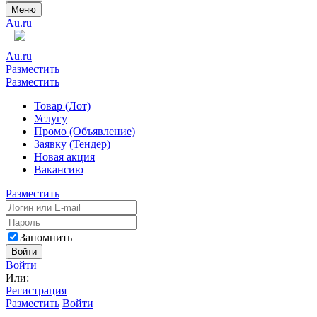
Меню
Au.ru
Au.ru
Разместить
Разместить
Товар (Лот)
Услугу
Промо (Объявление)
Заявку (Тендер)
Новая акция
Вакансию
Разместить
Запомнить
Войти
Войти
Или:
Регистрация
Разместить
Войти