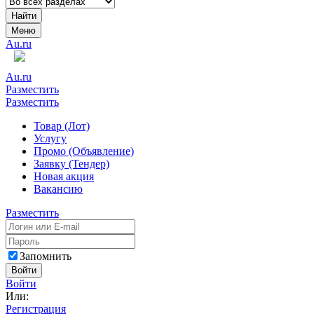
Найти
Меню
Au.ru
Au.ru
Разместить
Разместить
Товар (Лот)
Услугу
Промо (Объявление)
Заявку (Тендер)
Новая акция
Вакансию
Разместить
Запомнить
Войти
Войти
Или:
Регистрация