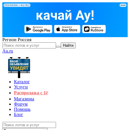
РЕКЛАМА • AU.RU
Регион
Россия
Найти
Au.ru
Каталог
Услуги
Распродажа с 1
₽
Магазины
Форум
Помощь
Блог