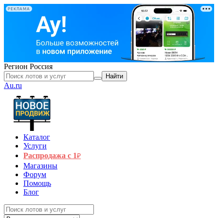
РЕКЛАМА
Регион
Россия
Найти
Au.ru
Каталог
Услуги
Распродажа с 1
₽
Магазины
Форум
Помощь
Блог