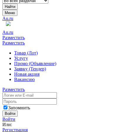
Найти
Меню
Au.ru
Au.ru
Разместить
Разместить
Товар (Лот)
Услугу
Промо (Объявление)
Заявку (Тендер)
Новая акция
Вакансию
Разместить
Запомнить
Войти
Войти
Или:
Регистрация