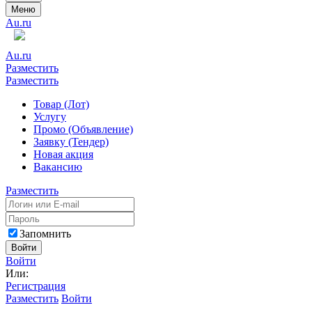
Меню
Au.ru
Au.ru
Разместить
Разместить
Товар (Лот)
Услугу
Промо (Объявление)
Заявку (Тендер)
Новая акция
Вакансию
Разместить
Запомнить
Войти
Войти
Или:
Регистрация
Разместить
Войти