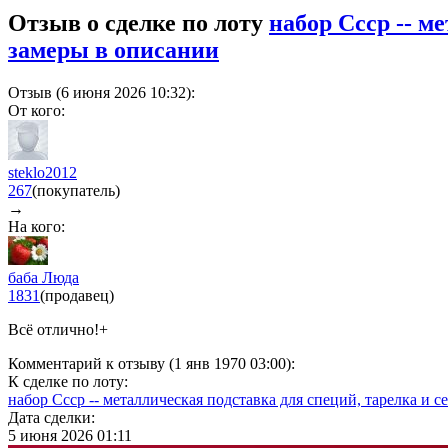
Отзыв о сделке по лоту
набор Ссср -- ме
замеры в описании
Отзыв (6 июня 2026 10:32):
От кого:
steklo2012
267
(покупатель)
→
На кого:
баба Люда
1831
(продавец)
Всё отлично!+
Комментарий к отзыву (1 янв 1970 03:00):
К сделке по лоту:
набор Ссср -- металлическая подставка для специй, тарелка и се
Дата сделки:
5 июня 2026 01:11