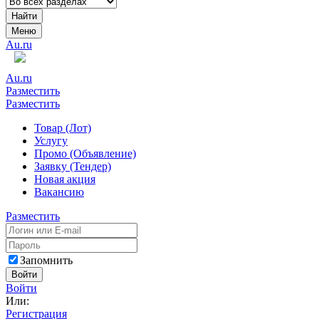
Найти
Меню
Au.ru
Au.ru
Разместить
Разместить
Товар (Лот)
Услугу
Промо (Объявление)
Заявку (Тендер)
Новая акция
Вакансию
Разместить
Запомнить
Войти
Войти
Или:
Регистрация