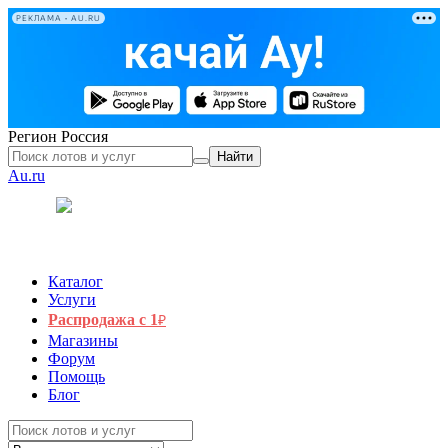
РЕКЛАМА • AU.RU
Регион
Россия
Найти
Au.ru
Каталог
Услуги
Распродажа с 1
₽
Магазины
Форум
Помощь
Блог