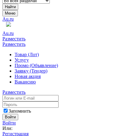
Найти
Меню
Au.ru
Au.ru
Разместить
Разместить
Товар (Лот)
Услугу
Промо (Объявление)
Заявку (Тендер)
Новая акция
Вакансию
Разместить
Запомнить
Войти
Войти
Или:
Регистрация