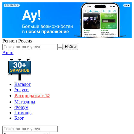
РЕКЛАМА
Регион
Россия
Найти
Au.ru
Каталог
Услуги
Распродажа с 1
₽
Магазины
Форум
Помощь
Блог