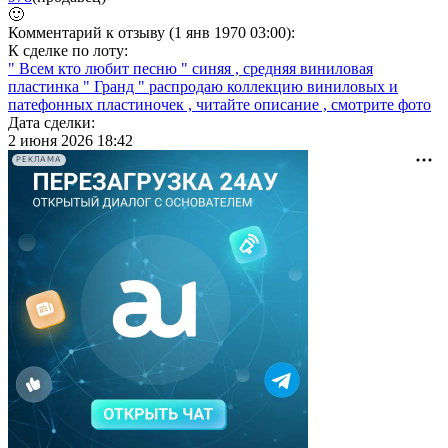
🙂
Комментарий к отзыву (1 янв 1970 03:00):
К сделке по лоту:
" Всем кто любит песню " синяя , средняя виниловая
пластинка " Гранд " распродаю коллекцию виниловых и
патефонных пластиночек , читайте описание , смотрите фото
Дата сделки:
2 июня 2026 18:42
РЕКЛАМА