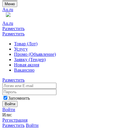
Меню
Au.ru
Au.ru
Разместить
Разместить
Товар (Лот)
Услугу
Промо (Объявление)
Заявку (Тендер)
Новая акция
Вакансию
Разместить
Запомнить
Войти
Войти
Или:
Регистрация
Разместить
Войти