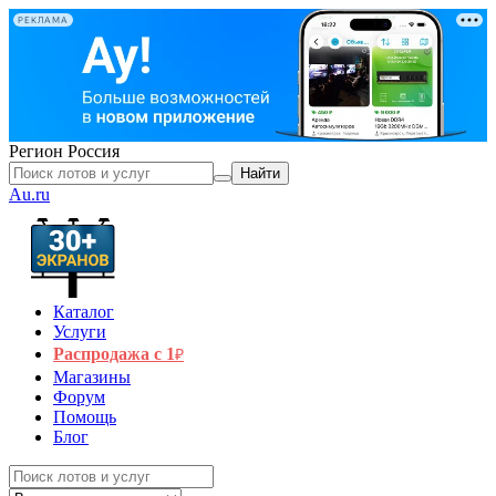
РЕКЛАМА
Регион
Россия
Найти
Au.ru
Каталог
Услуги
Распродажа с 1
₽
Магазины
Форум
Помощь
Блог