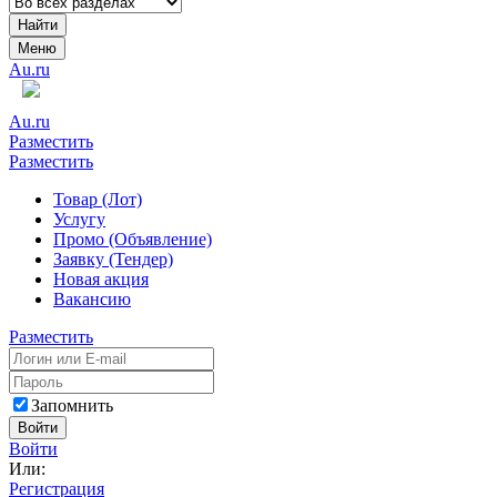
Найти
Меню
Au.ru
Au.ru
Разместить
Разместить
Товар (Лот)
Услугу
Промо (Объявление)
Заявку (Тендер)
Новая акция
Вакансию
Разместить
Запомнить
Войти
Войти
Или:
Регистрация