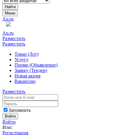
Найти
Меню
Au.ru
Au.ru
Разместить
Разместить
Товар (Лот)
Услугу
Промо (Объявление)
Заявку (Тендер)
Новая акция
Вакансию
Разместить
Запомнить
Войти
Войти
Или:
Регистрация