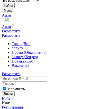
Найти
Меню
Au.ru
Au.ru
Разместить
Разместить
Товар (Лот)
Услугу
Промо (Объявление)
Заявку (Тендер)
Новая акция
Вакансию
Разместить
Запомнить
Войти
Войти
Или:
Регистрация