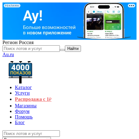
РЕКЛАМА
Регион
Россия
Найти
Au.ru
Каталог
Услуги
Распродажа с 1
₽
Магазины
Форум
Помощь
Блог