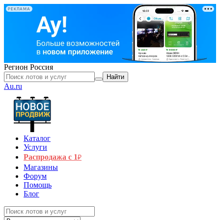
РЕКЛАМА
Регион
Россия
Найти
Au.ru
Каталог
Услуги
Распродажа с 1
₽
Магазины
Форум
Помощь
Блог