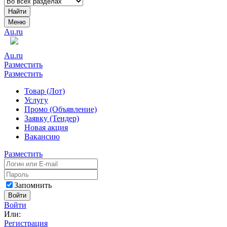
Найти
Меню
Au.ru
Au.ru
Разместить
Разместить
Товар (Лот)
Услугу
Промо (Объявление)
Заявку (Тендер)
Новая акция
Вакансию
Разместить
Запомнить
Войти
Войти
Или:
Регистрация